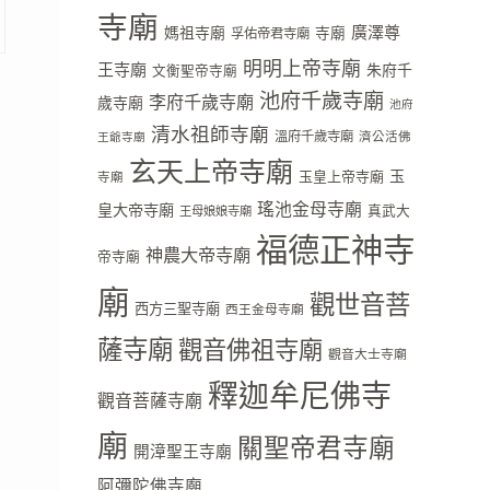
寺廟
廣澤尊
媽祖寺廟
寺廟
孚佑帝君寺廟
明明上帝寺廟
王寺廟
朱府千
文衡聖帝寺廟
池府千歲寺廟
李府千歲寺廟
歲寺廟
池府
清水祖師寺廟
溫府千歲寺廟
濟公活佛
王爺寺廟
玄天上帝寺廟
玉
玉皇上帝寺廟
寺廟
瑤池金母寺廟
皇大帝寺廟
真武大
王母娘娘寺廟
福德正神寺
神農大帝寺廟
帝寺廟
廟
觀世音菩
西方三聖寺廟
西王金母寺廟
薩寺廟
觀音佛祖寺廟
觀音大士寺廟
釋迦牟尼佛寺
觀音菩薩寺廟
廟
關聖帝君寺廟
開漳聖王寺廟
阿彌陀佛寺廟