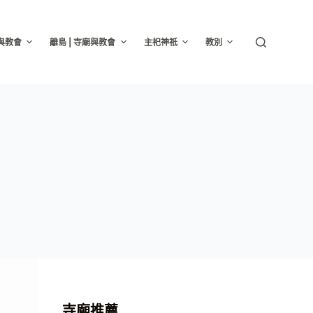
廟與教會
離島 | 寺廟與教會
主祀神祇
教別
寺廟推薦