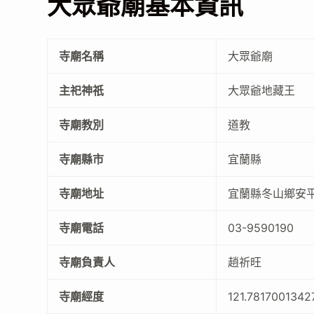
大眾爺廟基本資訊
寺廟名稱
大眾爺廟
主祀神祇
大眾爺地藏王
寺廟教別
道教
寺廟縣市
宜蘭縣
寺廟地址
宜蘭縣冬山鄉安平
寺廟電話
03-9590190
寺廟負責人
趙祈旺
寺廟經度
121.7817001342