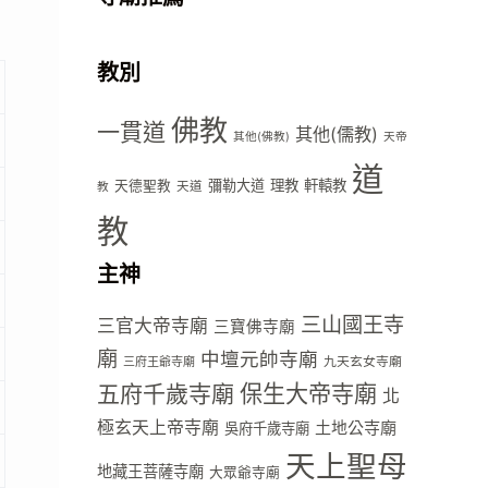
教別
佛教
一貫道
其他(儒教)
其他(佛教)
天帝
道
彌勒大道
理教
軒轅教
天德聖教
天道
教
教
主神
三山國王寺
三官大帝寺廟
三寶佛寺廟
廟
中壇元帥寺廟
九天玄女寺廟
三府王爺寺廟
五府千歲寺廟
保生大帝寺廟
北
極玄天上帝寺廟
土地公寺廟
吳府千歲寺廟
天上聖母
地藏王菩薩寺廟
大眾爺寺廟