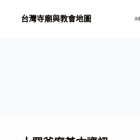
跳
至
台灣寺廟與教會地圖
北
主
要
內
容