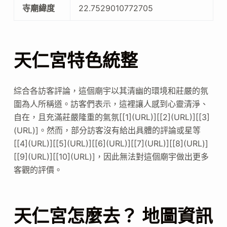
寺廟緯度
22.7529010772705
天仁宮特色統整
綜合各訪客評論，這個廟宇以其清幽的環境和莊嚴的氛
圍為人所稱道。訪客們表示，這裡讓人感到心靈清淨、
自在，且充滿莊嚴隆重的氣氛[[1](URL)][[2](URL)][[3]
(URL)]。然而，部分訪客沒有給出具體的評論或星等
[[4](URL)][[5](URL)][[6](URL)][[7](URL)][[8](URL)]
[[9](URL)][[10](URL)]，因此無法對這個廟宇做出更多
客觀的評價。
天仁宮怎麼去？ 地圖資訊