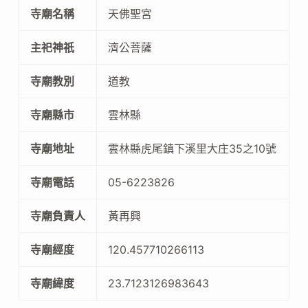
寺廟名稱
天佛聖宮
主祀神祇
濟公菩薩
寺廟教別
道教
寺廟縣市
雲林縣
寺廟地址
雲林縣虎尾鎮下溪里大庄35之10號
寺廟電話
05-6223826
寺廟負責人
黃再興
寺廟經度
120.457710266113
寺廟緯度
23.7123126983643