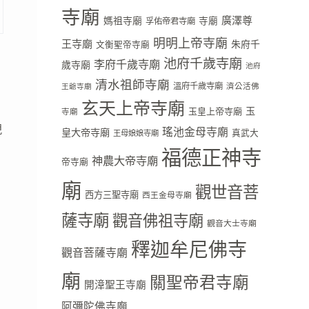
寺廟
廣澤尊
媽祖寺廟
寺廟
孚佑帝君寺廟
明明上帝寺廟
王寺廟
朱府千
文衡聖帝寺廟
池府千歲寺廟
李府千歲寺廟
歲寺廟
池府
清水祖師寺廟
溫府千歲寺廟
濟公活佛
王爺寺廟
玄天上帝寺廟
玉
玉皇上帝寺廟
寺廟
現
瑤池金母寺廟
皇大帝寺廟
真武大
王母娘娘寺廟
福德正神寺
神農大帝寺廟
帝寺廟
廟
觀世音菩
西方三聖寺廟
西王金母寺廟
薩寺廟
觀音佛祖寺廟
觀音大士寺廟
釋迦牟尼佛寺
觀音菩薩寺廟
廟
關聖帝君寺廟
開漳聖王寺廟
阿彌陀佛寺廟