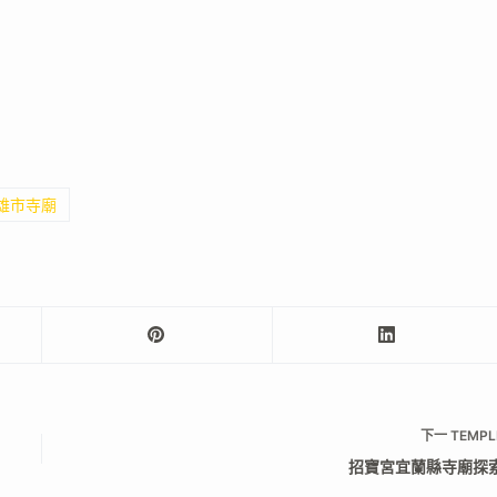
高雄市寺廟
下一
TEMPL
招寶宮宜蘭縣寺廟探