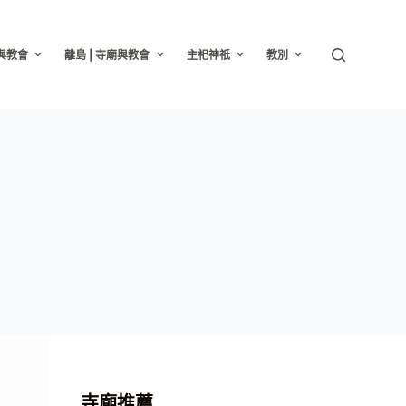
廟與教會
離島 | 寺廟與教會
主祀神祇
教別
寺廟推薦