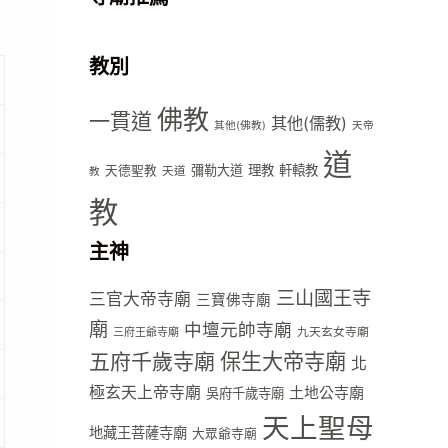
教別
佛教
一貫道
其他(儒教)
其他(佛教)
天帝
道
彌勒大道
理教
軒轅教
天德聖教
天道
教
教
主神
三山國王寺
三官大帝寺廟
三寶佛寺廟
廟
中壇元帥寺廟
九天玄女寺廟
三府王爺寺廟
五府千歲寺廟
保生大帝寺廟
北
極玄天上帝寺廟
土地公寺廟
吳府千歲寺廟
天上聖母
地藏王菩薩寺廟
大眾爺寺廟