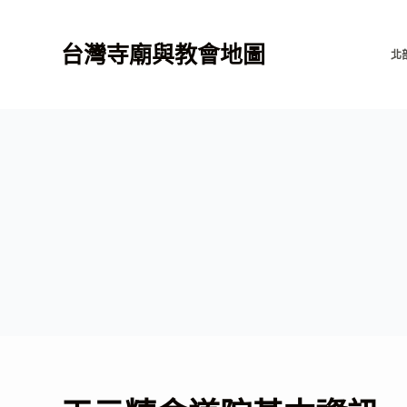
跳
至
台灣寺廟與教會地圖
北
主
要
內
容