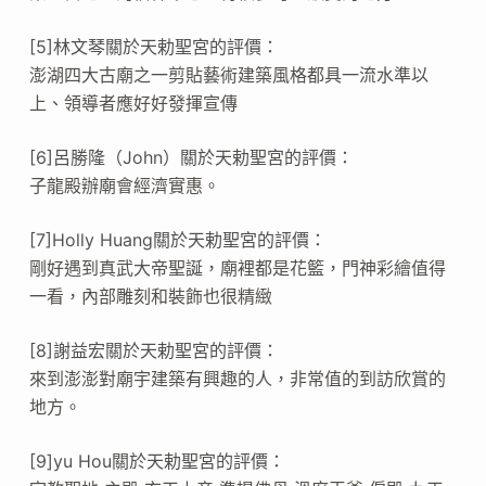
[5]林文琴關於天勅聖宮的評價：
澎湖四大古廟之一剪貼藝術建築風格都具一流水準以
上、領導者應好好發揮宣傳
[6]呂勝隆（John）關於天勅聖宮的評價：
子龍殿辦廟會經濟實惠。
[7]Holly Huang關於天勅聖宮的評價：
剛好遇到真武大帝聖誕，廟裡都是花籃，門神彩繪值得
一看，內部雕刻和裝飾也很精緻
[8]謝益宏關於天勅聖宮的評價：
來到澎澎對廟宇建築有興趣的人，非常值的到訪欣賞的
地方。
[9]yu Hou關於天勅聖宮的評價：