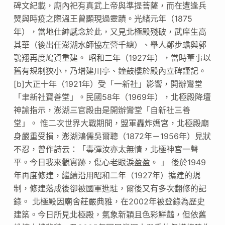
碑文紀載，廟內祀有真武上帝與準提菩薩，而在遭逢兵
燹與時疫之際溫王曾顯現過靈蹟。光緒元年（1875
年），當地仕紳感念於此，又見北極殿殘破，武庠生高
其華（後出任澎湖水師協左營千總）、舉人鄭步蟾與郭
鶚翔再度鳩資重建。 昭和二年（1927年），當時董事以
舊有規制狹小，乃增建川亭、鐘鼓樓於殿內立碑謹記。
[b]大正十年（1921年）受「一新社」影響，開辦鸞堂
「聿新社寶善堂」。民國58年（1969年），北極殿降壇
神諭指示，澎湖三官殿由是開辦鸞堂「自新社三善
堂」。 惟二次世界大戰期間，盟軍轟炸媽宮，北極殿廟
身嚴重受損，澎湖鴻儒吳爾聰（1872年－1956年）見狀
不忍，曾作詩云：「毒彈汝亦太無情，北極神宮一聲
平。今日我來觀實跡，傷心老眼淚盈盈。 」 後於1949
年再度修建，繼續沿用昭和二年（1927年）擴建的規
制，修建落成後卻被國軍進駐，爾後又有多次翻修的記
錄。 北極殿因廟舍莊嚴典雅，在2002年被登錄為歷史
建築。今日所見北極殿，氣象新穎且色彩鮮豔，但依舊