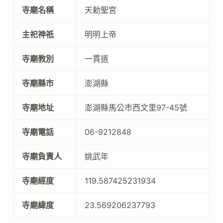
寺廟名稱
天勅聖宮
主祀神祇
明明上帝
寺廟教別
一貫道
寺廟縣市
澎湖縣
寺廟地址
澎湖縣馬公市西文里97-45號
寺廟電話
06-9212848
寺廟負責人
姚武年
寺廟經度
119.587425231934
寺廟緯度
23.569206237793