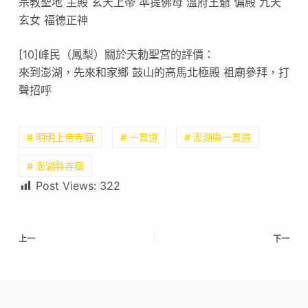
宗教聖地 主殿 玄天上帝 準提佛母 溫府王爺 偏殿 九天
玄女 福德正神
[10]峰民（鳳梨）關於天勅聖宮的評價：
來到澎湖，先來和家鄉 鼓山的高馬北極殿 祖廟參拜，打
聲招呼
# 明明上帝寺廟
# 一貫道
# 澎湖縣一貫道
# 澎湖縣寺廟
Post Views:
322
上一
下一