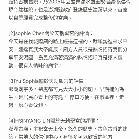
維持古樸舊貌，乃2005年因屋脊漏水嚴重故倡議修建為
現今建樣貌，也是澎湖縣政府登錄歷史建築以來，首座
以自籌經費完成整修的宮廟。
[2]sophie Chen關於天勅聖宮的評價：
今天是在找城隍廟的路上經過這裡的，就順勢進來求平
安，適逢真武大帝誕辰，廟方人員很是熱情招待我們分
享平安湯圓，島民充滿著滿滿的熱情招呼真是讓人感
動，很有人情味的廟宇。
[3]Yu Sophia關於天勅聖宮的評價：
澎湖廟宇多，到處都可見大大小小的廟。 早期捕魚為
生，是居民心靈上的寄託。 停車方便，在市區裡，走一
趟，讓心靈沈澱。
[4]HSINYANG LIN關於天勅聖宮的評價：
澎湖古廟，主祀玄天上帝，悠久的歷史，古色古香的建
築，當地人的信仰中心，有很多可以欣賞的地方