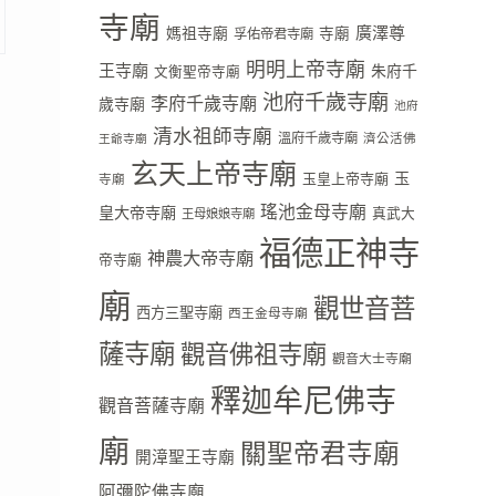
寺廟
廣澤尊
媽祖寺廟
寺廟
孚佑帝君寺廟
明明上帝寺廟
王寺廟
朱府千
文衡聖帝寺廟
池府千歲寺廟
李府千歲寺廟
歲寺廟
池府
清水祖師寺廟
溫府千歲寺廟
濟公活佛
王爺寺廟
玄天上帝寺廟
玉
玉皇上帝寺廟
寺廟
瑤池金母寺廟
皇大帝寺廟
真武大
王母娘娘寺廟
福德正神寺
神農大帝寺廟
帝寺廟
廟
觀世音菩
西方三聖寺廟
西王金母寺廟
薩寺廟
觀音佛祖寺廟
觀音大士寺廟
釋迦牟尼佛寺
觀音菩薩寺廟
廟
關聖帝君寺廟
開漳聖王寺廟
阿彌陀佛寺廟