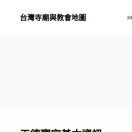
跳
至
台灣寺廟與教會地圖
北
主
要
內
容