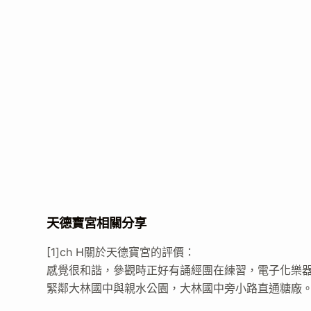
天德寶宮相關分享
[1]ch H關於天德寶宮的評價：
感覺很和諧，參觀時正好有誦經團在練習，電子化樂器
緊鄰大林國中與親水公園，大林國中旁小路直通糖廠。