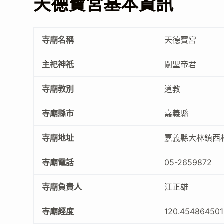
天德寶宮基本資訊
寺廟名稱
天德寶宮
主祀神祇
關聖帝君
寺廟教別
道教
寺廟縣市
嘉義縣
寺廟地址
嘉義縣大林鎮西
寺廟電話
05-2659872
寺廟負責人
江正雄
寺廟經度
120.45486450