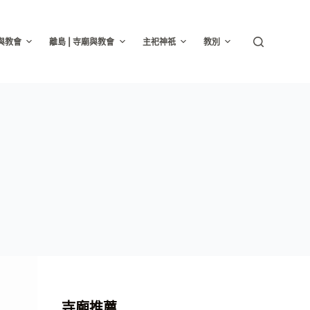
廟與教會
離島 | 寺廟與教會
主祀神祇
教別
寺廟推薦