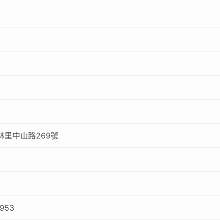
林里中山路269號
1953