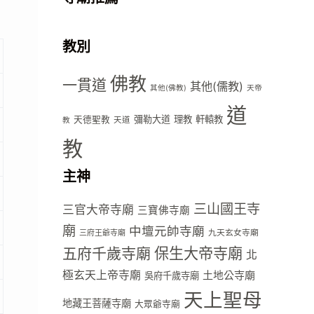
教別
佛教
一貫道
其他(儒教)
其他(佛教)
天帝
道
彌勒大道
理教
軒轅教
天德聖教
天道
教
教
主神
三山國王寺
三官大帝寺廟
三寶佛寺廟
廟
中壇元帥寺廟
九天玄女寺廟
三府王爺寺廟
五府千歲寺廟
保生大帝寺廟
北
極玄天上帝寺廟
土地公寺廟
吳府千歲寺廟
天上聖母
地藏王菩薩寺廟
大眾爺寺廟