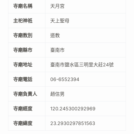
寺廟名稱
天月宮
主祀神祇
天上聖母
寺廟教別
道教
寺廟縣市
臺南市
寺廟地址
臺南市鹽水區三明里大莊24號
寺廟電話
06-6552394
寺廟負責人
趙信男
寺廟經度
120.245300292969
寺廟緯度
23.2930297851563