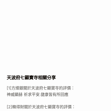
天波府七顯寶寺相關分享
[1]方燦銀關於天波府七顯寶寺的評價：
神威顯赫 祈求平安.健康皆有所回應
[2]韓得財關於天波府七顯寶寺的評價：