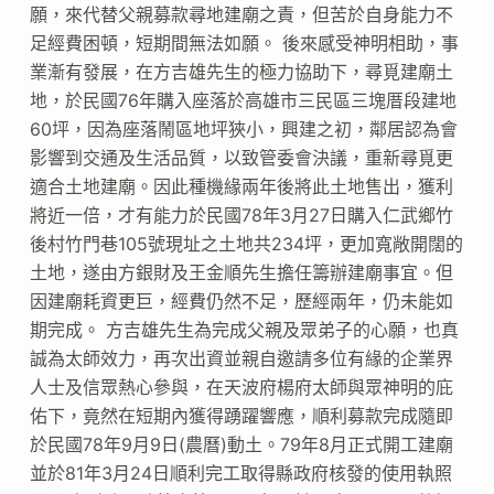
願，來代替父親募款尋地建廟之責，但苦於自身能力不
足經費困頓，短期間無法如願。 後來感受神明相助，事
業漸有發展，在方吉雄先生的極力協助下，尋覓建廟土
地，於民國76年購入座落於高雄市三民區三塊厝段建地
60坪，因為座落鬧區地坪狹小，興建之初，鄰居認為會
影響到交通及生活品質，以致管委會決議，重新尋覓更
適合土地建廟。因此種機緣兩年後將此土地售出，獲利
將近一倍，才有能力於民國78年3月27日購入仁武鄉竹
後村竹門巷105號現址之土地共234坪，更加寬敞開闊的
土地，遂由方銀財及王金順先生擔任籌辦建廟事宜。但
因建廟耗資更巨，經費仍然不足，歷經兩年，仍未能如
期完成。 方吉雄先生為完成父親及眾弟子的心願，也真
誠為太師效力，再次出資並親自邀請多位有緣的企業界
人士及信眾熱心參與，在天波府楊府太師與眾神明的庇
佑下，竟然在短期內獲得踴躍響應，順利募款完成隨即
於民國78年9月9日(農曆)動土。79年8月正式開工建廟
並於81年3月24日順利完工取得縣政府核發的使用執照