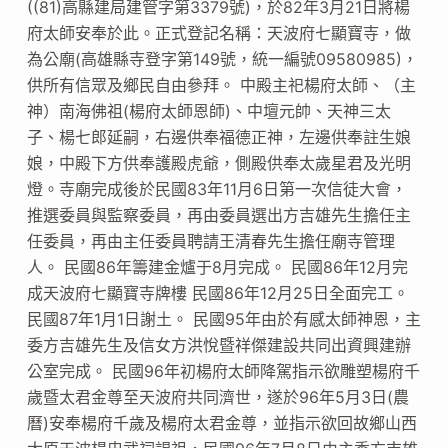
((81)高縣建局建管字第3379號)，於82年3月21日將楊
府太師安奉於此。正式登記名稱：天波府七顯寶寺，做
為公廟(高雄縣寺登字第149號，統一編號09580985)，
供所有信眾及鄉民自由參拜。 中殿主祀楊府太師、（主
神）南海佛祖(楊府太師恩師)、中壇元帥、天神三太
子、楊七郎延嗣，右邊供奉福德正神，左邊供奉註生娘
娘，中殿下方供奉護殿虎爺，側殿供奉太歲星君及光明
燈。寺廟完成後於民國83年11月6日第一次信徒大會，
推選委員與監察委員，再由委員選出方吉雄先生擔任主
任委員，再由主任委員聘請王清春先生擔任廟寺管理
人。 民國86年籌建金爐于8月完成。 民國86年12月完
成天波府七顯寶寺牌樓 民國86年12月25日全面完工。
民國87年1月1日謝土。 民國95年由於有感太師神恩，主
委方吉雄先生及信女方洪悅暨祥傑建設共同出資興建辦
公室完成。 民國96年初楊府太師降駕指示欲雕塑楊府千
歲暨太君金尊至天波府共同濟世，遂於96年5月3日(農
曆)安奉楊府千歲及楊府太君金尊，並指示欲回故鄉山西