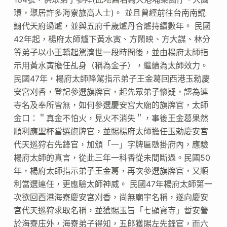
環，聚居許多海寮旅高人士)。 並且曾經前往台南南鯤
鯓代天府過爐，並與五府千歲爐丹合爐持續數年。 民國
42年起，楊府太師爐下黃水寅、方鬧映、方大謀、林分
等弟子以小王轎起駕濟世一段時間後，並由楊府太師指
示用黃水寅擔任乩身（稱為金子），繼續為太師效力。
民國47年，楊府太師降駕指示弟子王金葛回西港玉勅慶
安宮刈香，登記參選旗牌官，起先眾弟子懷疑，認為連
寺名及奉所皆無，如何參選慶安宮大廟的旗牌官，太師
金口：＂真金不怕火，見火不消失＂，事後王金葛果然
順利應聖杯當選旗牌官，並賜楊府太師擔任玉勅慶安宮
代天巡狩右先鋒官，加頒「一」字牌匾懸掛府內，應驗
楊府太師的真言，從此三年一科香從未間斷過。民國50
年，楊府太師指示弟子王金葛，再次參選旗牌官，又順
利當選連任，更應驗太師神威。 民國47年楊府太師第一
次欲回西港海寮慶安宮刈香，尚無廟宇名稱，遂向慶安
宮代天巡狩求取名稱，並獲賜玉旨「七顯寶寺」暫安營
於海寮庒外，海寮弟子得知，五郎獲賜左先鋒官，而六