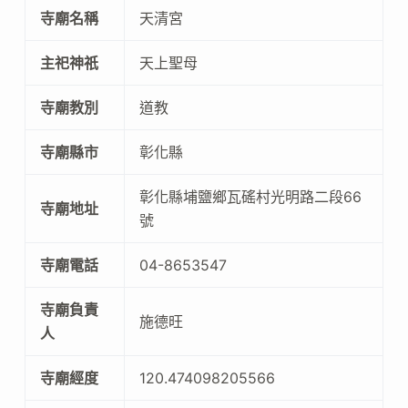
寺廟名稱
天清宮
主祀神祇
天上聖母
寺廟教別
道教
寺廟縣市
彰化縣
彰化縣埔鹽鄉瓦磘村光明路二段66
寺廟地址
號
寺廟電話
04-8653547
寺廟負責
施德旺
人
寺廟經度
120.474098205566