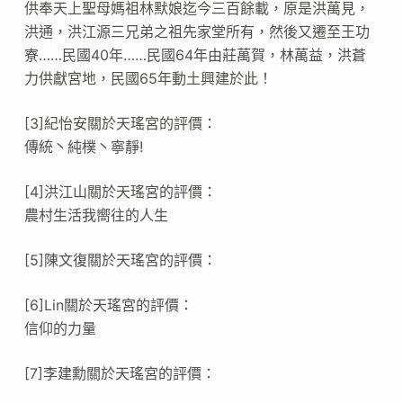
供奉天上聖母媽祖林默娘迄今三百餘載，原是洪萬見，
洪通，洪江源三兄弟之祖先家堂所有，然後又遷至王功
寮……民國40年……民國64年由莊萬賀，林萬益，洪蒼
力供獻宮地，民國65年動土興建於此！
[3]紀怡安關於天瑤宮的評價：
傳統丶純樸丶寧靜!
[4]洪江山關於天瑤宮的評價：
農村生活我嚮往的人生
[5]陳文復關於天瑤宮的評價：
[6]Lin關於天瑤宮的評價：
信仰的力量
[7]李建勳關於天瑤宮的評價：