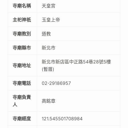
寺廟名稱
天皇宮
主祀神祇
玉皇上帝
寺廟教別
道教
寺廟縣市
新北市
新北市新店區中正路54巷28號5樓
寺廟地址
(暫厝)
寺廟電話
02-29186957
寺廟負責
高銘章
人
寺廟經度
121.545501708984