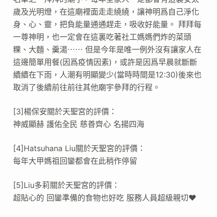
歲及光明燈，在這廟裡面走走繞繞，讓神明爲自己淨化
身、心、靈，把負能量通通趕走，吸收好能量。 拜拜每
一尊神明，也一定會在這裏吃著社工媽媽們炸的菜頭
粿、大麵、羹湯⋯⋯ 但是今年是唯一例外沒有讓家人在
這邊簡單用餐(因爲疫情因素)，或許是因爲早晨就斷斷
續續在下雨，人潮有明顯變少(當時時間是12:30)後來也
取消了後續前往前往其他廟宇參拜的行程。
[3]楊保安關於天聖宮的評價：
神威顯赫 護佑全民 慈善齊心 名揚四海
[4]Hatsuhana Liu關於天聖宮的評價：
每年大甲媽祖回鑾都會在此稍作停留
[5]Liu多莉關於天聖宮的評價：
超貼心的 回鑾準備的食物也好吃 服務人員超級親切❤️