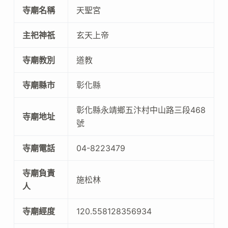
寺廟名稱
天聖宮
主祀神祇
玄天上帝
寺廟教別
道教
寺廟縣市
彰化縣
彰化縣永靖鄉五汴村中山路三段468
寺廟地址
號
寺廟電話
04-8223479
寺廟負責
施松林
人
寺廟經度
120.558128356934