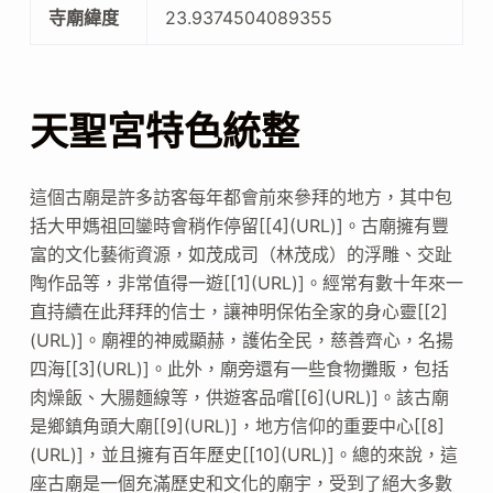
寺廟緯度
23.9374504089355
天聖宮特色統整
這個古廟是許多訪客每年都會前來參拜的地方，其中包
括大甲媽祖回鑾時會稍作停留[[4](URL)]。古廟擁有豐
富的文化藝術資源，如茂成司（林茂成）的浮雕、交趾
陶作品等，非常值得一遊[[1](URL)]。經常有數十年來一
直持續在此拜拜的信士，讓神明保佑全家的身心靈[[2]
(URL)]。廟裡的神威顯赫，護佑全民，慈善齊心，名揚
四海[[3](URL)]。此外，廟旁還有一些食物攤販，包括
肉燥飯、大腸麵線等，供遊客品嚐[[6](URL)]。該古廟
是鄉鎮角頭大廟[[9](URL)]，地方信仰的重要中心[[8]
(URL)]，並且擁有百年歷史[[10](URL)]。總的來說，這
座古廟是一個充滿歷史和文化的廟宇，受到了絕大多數