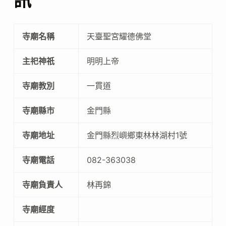
訊
寺廟名稱
天臺聖宮耀德佛堂
主祀神祇
明明上帝
寺廟教別
一貫道
寺廟縣市
金門縣
寺廟地址
金門縣烈嶼鄉東林林湖村1號
寺廟電話
082-363038
寺廟負責人
林再錦
寺廟經度