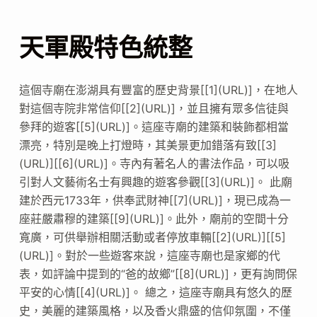
天軍殿特色統整
這個寺廟在澎湖具有豐富的歷史背景[[1](URL)]，在地人
對這個寺院非常信仰[[2](URL)]，並且擁有眾多信徒與
參拜的遊客[[5](URL)]。這座寺廟的建築和裝飾都相當
漂亮，特別是晚上打燈時，其美景更加錯落有致[[3]
(URL)][[6](URL)]。寺內有著名人的書法作品，可以吸
引對人文藝術名士有興趣的遊客參觀[[3](URL)]。 此廟
建於西元1733年，供奉武財神[[7](URL)]，現已成為一
座莊嚴肅穆的建築[[9](URL)]。此外，廟前的空間十分
寬廣，可供舉辦相關活動或者停放車輛[[2](URL)][[5]
(URL)]。對於一些遊客來說，這座寺廟也是家鄉的代
表，如評論中提到的“爸的故鄉”[[8](URL)]，更有詢問保
平安的心情[[4](URL)]。 總之，這座寺廟具有悠久的歷
史，美麗的建築風格，以及香火鼎盛的信仰氛圍，不僅