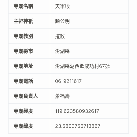
寺廟名稱
天軍殿
主祀神祇
趙公明
寺廟教別
道教
寺廟縣市
澎湖縣
寺廟地址
澎湖縣湖西鄉成功村67號
寺廟電話
06-9211617
寺廟負責人
蕭福壽
寺廟經度
119.623580932617
寺廟緯度
23.5803756713867