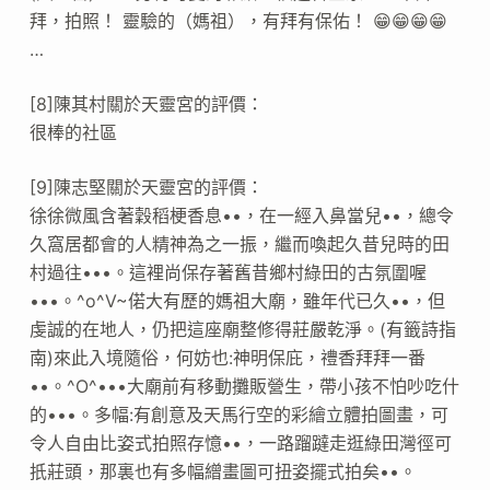
拜，拍照！ 靈驗的（媽祖），有拜有保佑！ 😁😁😁😁
…
[8]陳其村關於天靈宮的評價：
很棒的社區
[9]陳志堅關於天靈宮的評價：
徐徐微風含著穀稻梗香息••，在一經入鼻當兒••，總令
久窩居都會的人精神為之一振，繼而喚起久昔兒時的田
村過往•••。這裡尚保存著舊昔鄉村綠田的古氛圍喔
•••。^o^V~偌大有歷的媽祖大廟，雖年代已久••，但
虔誠的在地人，仍把這座廟整修得莊嚴乾淨。(有籤詩指
南)來此入境隨俗，何妨也:神明保庇，禮香拜拜一番
••。^O^•••大廟前有移動攤販營生，帶小孩不怕吵吃什
的•••。多幅:有創意及天馬行空的彩繪立體拍圖畫，可
令人自由比姿式拍照存憶••，一路蹓躂走逛綠田灣徑可
扺莊頭，那裏也有多幅繒畫圖可扭姿擺式拍矣••。