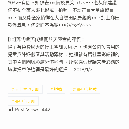
^0^V~有閒不知伊去••(阮袋見笑)>U<•••老灰仔建議:
何不妨全家人來此遊逗，拍照，不需花費大筆旅遊費
••，而又能全家倘徉在大自然田間野趣的••。加上鄉田
乾淨氧息，何樂而不為呢•••?V^o^V~~~
[10]鄧代遠鄧代遠關於天靈宮的評價：
除了有免費廣大的停車空間與廁所 ，也有公園設置用的
兒童戶外遊戲區與活動器材 ，這裡就有舊社里彩繪裡的
其中４個圖與彩繪分佈地圖 ，所以強烈建議來看彩繪的
遊客把車停這裡是最好的選擇 。2018/1/7
# 天上聖母寺廟
# 道教
# 臺中市道教
# 臺中市寺廟
Post Views:
442