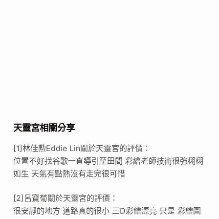
天靈宮相關分享
[1]林佳勲Eddie Lin關於天靈宮的評價：
位置不好找谷歌一直導引至田間 彩繪老師技術很強栩栩
如生 天氣有點熱沒有走完很可惜
[2]呂寶菊關於天靈宮的評價：
很安靜的地方 道路真的很小 三D彩繪漂亮 只是 彩繪圖