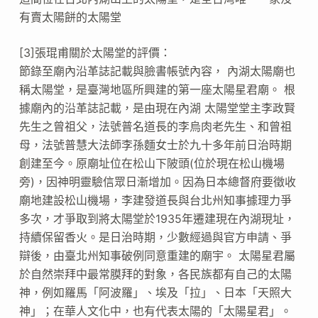
有賣太陽餅的太陽堂
[3]張琨甫關於太陽堂的評價：
節錄至廟內沿革誌記載與臉書帳號內容， 內湖太陽廟也
稱太陽堂，是臺灣地區所興建的第一座太陽星君廟。 根
據廟內的沿革誌記載，是由現在內湖 太陽堂堂主李政賢
先生之曾祖父，法號普名道長的李烏肉老先生、和曾祖
母，法號普慧大法師李孫麵女士於九十多年前日治時期
創建至今。原廟址位在松山下陂頭(位於現在松山機場
旁)，因神明靈驗信眾日漸增加。因為日本總督府要徵收
廟地建設松山機場，李建發道長與台北州知事據理力爭
多次，才爭取到將太陽堂於1935年遷建現在內湖現址，
持續保留香火。是日治時期，少數經過與官方申請、爭
辯後，由臺北州知事破例同意重建的廟宇。 太陽星君屬
於自然崇拜中最常膜拜的對象，各民族都有自己的太陽
神，例如羅馬「阿波羅」、埃及「拉」、日本「天照大
神」；在華人文化中，也有代表太陽的「太陽星君」。