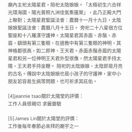
廟內主祀太陽星君，陪祀太陰娘娘。「太極初生六合祥
光環海國，陽光普照九洲佳氣集蓬萊」，此乃正殿大門
上聯對；太陽星君聖誕法會：農曆十一月十九日，太陰
娘娘聖誕法會：農曆八月十五日。 旁祀二十八星宿方位
聖座和十八羅漢守護神。太陽星君其赤面、赤鬚、赤
眉，額頭有第三隻眼，在道教中有第三隻眼的神明，其
神格都很高，如二郎神、王天君。赤面赤鬚赤眉的太陽
星君和另一位神明王天君外型很像，然太陽星君手持太
陽，王天君手持金鞭。 陪祀的太陰娘娘，太陰即是月亮
的古名。傳說中太陰娘娘也是小孩子的守護神，家中小
朋友若容易生病等問題，也可祈求其庇佑。
[4]jeannie tsao關於太陽堂的評價：
工作人員很親切 求籤靈驗
[5]James Lin關於太陽堂的評價：
工作後每年春節必來拜的廟宇之一