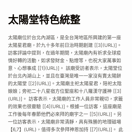
太陽堂特色統整
太陽廟位於台北內湖區，是全台灣地區所興建的第一座
太陽星君廟，於九十多年前日治時期創建 [[3](URL)]。
訪客評論中提到，在過年期間，太陽廟內有祈求全球疫
情好轉的活動，如求發財金、點燈等，也祝大家萬事如
意、心想事成 [[1](URL)]。 該廟受訪者表示，太陽堂位
於台北內湖山上，並且在臺灣是唯一一家沒有賣太陽餅
的太陽堂 [[2](URL)]。太陽廟主祀太陽星君，陪祀太陰
娘娘；旁祀二十八星宿方位聖座和十八羅漢守護神 [[3]
(URL)]。 訪客表示，太陽廟的工作人員非常親切，求籤
的效果也很靈驗 [[4](URL)]。根據一位訪客，這座廟是
工作後每年春節他們必來拜的廟宇之一 [[5](URL)]。另
一位訪客表示，太陽廟非常清靜，具有殊勝的地理磁場
【6,7】(URL)，值得多次參拜神恩加持 [[7](URL)]。 此