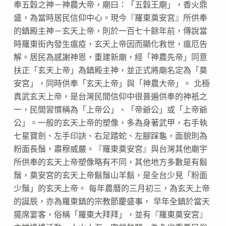
奉五穀之神－神農大帝，廟曰：「五穀王廟」，香火鼎
盛，為當時居民信仰中心。現今『羅東奠安宮』所供奉
的鎮殿主神－玄天上帝，則於一百七十餘年前，傳說當
時羅東街內發生瘟疫，玄天上帝因而顯化救世，瘟厄告
解。居民為感謝神恩，重建新廟，經「神農先帝」同意
扶正「玄天上帝」為鎮殿主神，並正式將廟名定為「奠
安宮」，同時供奉「玄天上帝」與「神農大帝」。 北極
真武玄天上帝，是台灣民間信仰中很普遍供奉的神祇之
一，民間習慣稱為「上帝公」、「帝爺公」或「上帝爺
公」。一般的玄天上帝的塑像，多為身著武甲，右手執
七星寶劍、左手印訣、右足踏蛇、左腳踩龜，面貌則為
粉面長鬚，肅穆威嚴。『羅東奠安宮』與台灣其他廟宇
所供奉的玄天上帝塑像略有不同，其他地方多數是有鬍
鬚，奠安宮的玄天上帝鬍鬚山羊鬍，是全台少見「粉面
少鬚」的玄天上帝。 每年農曆的三月初三，為玄天上帝
的誕辰，亦為羅東鎮的宗教節慶盛事， 早年全鎮於當天
擺席宴客，俗稱「羅東大拜拜」，並有『羅東奠安宮』