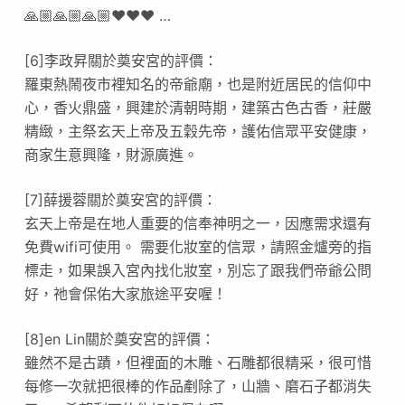
🙏🏼🙏🏼🙏🏼❤️❤️❤️ …
[6]李政昇關於奠安宮的評價：
羅東熱鬧夜市裡知名的帝爺廟，也是附近居民的信仰中
心，香火鼎盛，興建於清朝時期，建築古色古香，莊嚴
精緻，主祭玄天上帝及五穀先帝，護佑信眾平安健康，
商家生意興隆，財源廣進。
[7]薛援蓉關於奠安宮的評價：
玄天上帝是在地人重要的信奉神明之一，因應需求還有
免費wifi可使用。 需要化妝室的信眾，請照金爐旁的指
標走，如果誤入宮內找化妝室，別忘了跟我們帝爺公問
好，祂會保佑大家旅途平安喔！
[8]en Lin關於奠安宮的評價：
雖然不是古蹟，但裡面的木雕、石雕都很精采，很可惜
每修一次就把很棒的作品剷除了，山牆、磨石子都消失