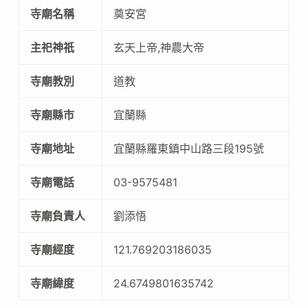
寺廟名稱
奠安宮
主祀神祇
玄天上帝,神農大帝
寺廟教別
道教
寺廟縣市
宜蘭縣
寺廟地址
宜蘭縣羅東鎮中山路三段195號
寺廟電話
03-9575481
寺廟負責人
劉添悟
寺廟經度
121.769203186035
寺廟緯度
24.6749801635742