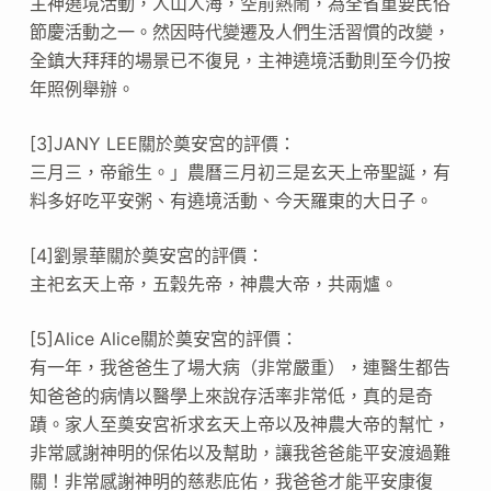
主神遶境活動，人山人海，空前熱鬧，為全省重要民俗
節慶活動之一。然因時代變遷及人們生活習慣的改變，
全鎮大拜拜的場景已不復見，主神遶境活動則至今仍按
年照例舉辦。
[3]JANY LEE關於奠安宮的評價：
三月三，帝爺生。」農曆三月初三是玄天上帝聖誕，有
料多好吃平安粥、有遶境活動、今天羅東的大日子。
[4]劉景華關於奠安宮的評價：
主祀玄天上帝，五穀先帝，神農大帝，共兩爐。
[5]Alice Alice關於奠安宮的評價：
有一年，我爸爸生了場大病（非常嚴重），連醫生都告
知爸爸的病情以醫學上來說存活率非常低，真的是奇
蹟。家人至奠安宮祈求玄天上帝以及神農大帝的幫忙，
非常感謝神明的保佑以及幫助，讓我爸爸能平安渡過難
關！非常感謝神明的慈悲庇佑，我爸爸才能平安康復