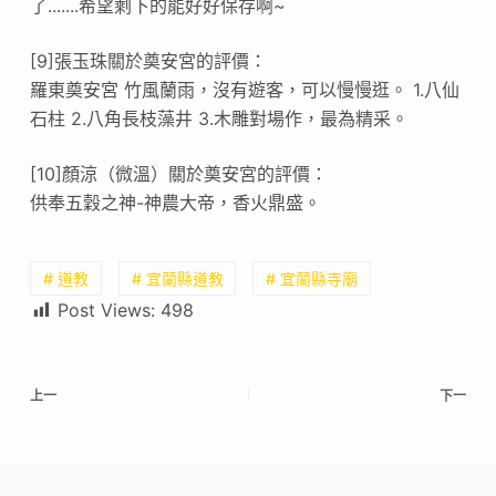
了.......希望剩下的能好好保存啊~
[9]張玉珠關於奠安宮的評價：
羅東奠安宮 竹風蘭雨，沒有遊客，可以慢慢逛。 1.八仙
石柱 2.八角長枝藻井 3.木雕對場作，最為精采。
[10]顏涼（微溫）關於奠安宮的評價：
供奉五穀之神-神農大帝，香火鼎盛。
# 道教
# 宜蘭縣道教
# 宜蘭縣寺廟
Post Views:
498
上一
下一