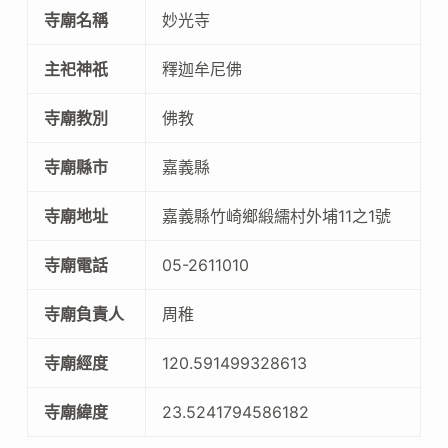
寺廟名稱
妙光寺
主祀神祇
釋迦牟尼佛
寺廟教別
佛教
寺廟縣市
嘉義縣
寺廟地址
嘉義縣竹崎鄉緞繻村外埔11之1號
寺廟電話
05-2611010
寺廟負責人
周稚
寺廟經度
120.591499328613
寺廟緯度
23.5241794586182