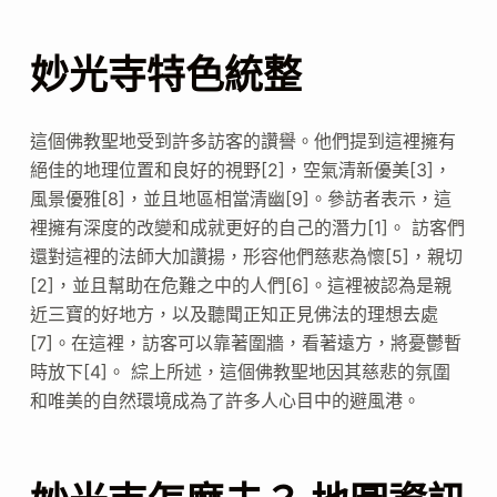
妙光寺特色統整
這個佛教聖地受到許多訪客的讚譽。他們提到這裡擁有
絕佳的地理位置和良好的視野[2]，空氣清新優美[3]，
風景優雅[8]，並且地區相當清幽[9]。參訪者表示，這
裡擁有深度的改變和成就更好的自己的潛力[1]。 訪客們
還對這裡的法師大加讚揚，形容他們慈悲為懷[5]，親切
[2]，並且幫助在危難之中的人們[6]。這裡被認為是親
近三寶的好地方，以及聽聞正知正見佛法的理想去處
[7]。在這裡，訪客可以靠著圍牆，看著遠方，將憂鬱暫
時放下[4]。 綜上所述，這個佛教聖地因其慈悲的氛圍
和唯美的自然環境成為了許多人心目中的避風港。