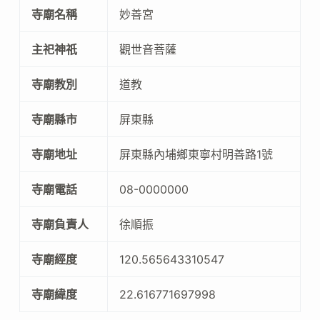
寺廟名稱
妙善宮
主祀神祇
觀世音菩薩
寺廟教別
道教
寺廟縣市
屏東縣
寺廟地址
屏東縣內埔鄉東寧村明善路1號
寺廟電話
08-0000000
寺廟負責人
徐順振
寺廟經度
120.565643310547
寺廟緯度
22.616771697998