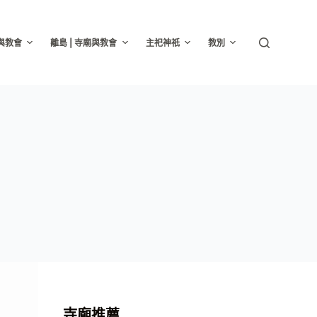
廟與教會
離島 | 寺廟與教會
主祀神祇
教別
寺廟推薦