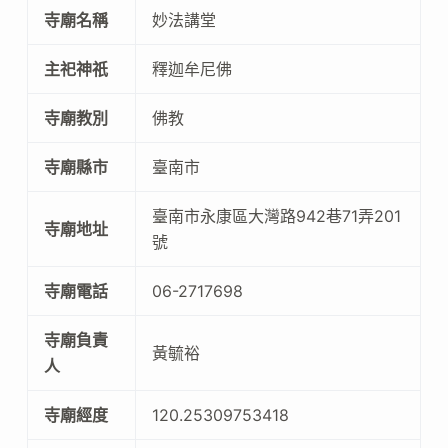
寺廟名稱
妙法講堂
主祀神祇
釋迦牟尼佛
寺廟教別
佛教
寺廟縣市
臺南市
臺南市永康區大灣路942巷71弄201
寺廟地址
號
寺廟電話
06-2717698
寺廟負責
黃毓裕
人
寺廟經度
120.25309753418