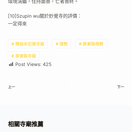
環境清幽，住持面善，亡者善終。
[10]Szupin wu關於妙覺寺的評價：
一定得來
# 釋迦牟尼佛寺廟
# 佛教
# 屏東縣佛教
# 屏東縣寺廟
Post Views:
425
上一
下一
相關寺廟推薦