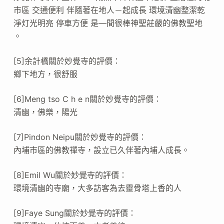
市區 交通便利 伴隨著在地人－起成長 環境清幽整潔乾
淨灯光明亮 停車方便 是—間很棒神聖莊嚴的佛教聖地
。
[5]余計橋關於妙覺寺的評價：
鄉下地方，很舒服
[6]Meng tso C h e n關於妙覺寺的評價：
清幽，佛樂，陽光
[7]Pindon Neipu關於妙覺寺的評價：
內埔市區的佛教禪寺，設立已久伴著內埔人成長。
[8]Emil Wu關於妙覺寺的評價：
環境清幽的寺廟，大多訪客為去靈骨塔上香的人
[9]Faye Sung關於妙覺寺的評價：