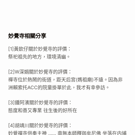
妙覺寺相關分享
[1]黃欽仔關於妙覺寺的評價：
祭祀祖先的地方，環境清幽。
[2]W深娟關於妙覺寺的評價：
禪寺位於熱鬧的街道，距天后宮(媽祖廟)不遠。因為非
洲賴索托ACC的院童掛單於此，我才有幸參訪。
[3]鍾阿濱關於妙覺寺的評價：
態度和善又專業 往生後的好所在
[4]胡靖川關於妙覺寺的評價：
妙覺禪寺供奉主神 …… 南無本師釋迦牟尼佛 坐落在内埔