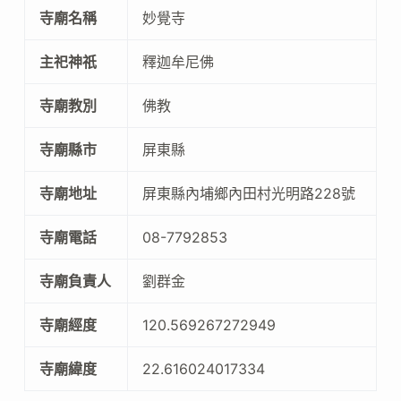
寺廟名稱
妙覺寺
主祀神祇
釋迦牟尼佛
寺廟教別
佛教
寺廟縣市
屏東縣
寺廟地址
屏東縣內埔鄉內田村光明路228號
寺廟電話
08-7792853
寺廟負責人
劉群金
寺廟經度
120.569267272949
寺廟緯度
22.616024017334