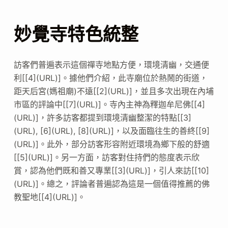
妙覺寺特色統整
訪客們普遍表示這個禪寺地點方便，環境清幽，交通便
利[[4](URL)]。據他們介紹，此寺廟位於熱鬧的街道，
距天后宮(媽祖廟)不遠[[2](URL)]，並且多次出現在內埔
市區的評論中[[7](URL)]。寺內主神為釋迦牟尼佛[[4]
(URL)]，許多訪客都提到環境清幽整潔的特點[[3]
(URL), [6](URL), [8](URL)]，以及面臨往生的善終[[9]
(URL)]。此外，部分訪客形容附近環境為鄉下般的舒適
[[5](URL)]。另一方面，訪客對住持們的態度表示欣
賞，認為他們既和善又專業[[3](URL)]，引人來訪[[10]
(URL)]。總之，評論者普遍認為這是一個值得推薦的佛
教聖地[[4](URL)]。