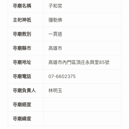
寺廟名稱
子和宮
主祀神祇
彌勒佛
寺廟教別
一貫道
寺廟縣市
高雄市
寺廟地址
高雄市內門區頂庄永興里85號
寺廟電話
07-6602375
寺廟負責人
林明玉
寺廟經度
寺廟緯度