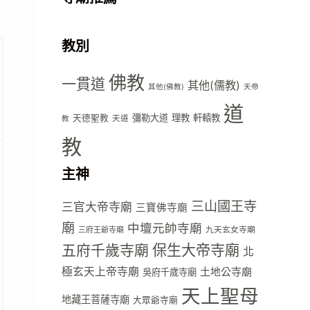
教別
佛教
一貫道
其他(儒教)
其他(佛教)
天帝
道
彌勒大道
理教
軒轅教
天德聖教
天道
教
教
主神
三山國王寺
三官大帝寺廟
三寶佛寺廟
廟
中壇元帥寺廟
九天玄女寺廟
三府王爺寺廟
五府千歲寺廟
保生大帝寺廟
北
極玄天上帝寺廟
土地公寺廟
吳府千歲寺廟
天上聖母
地藏王菩薩寺廟
大眾爺寺廟