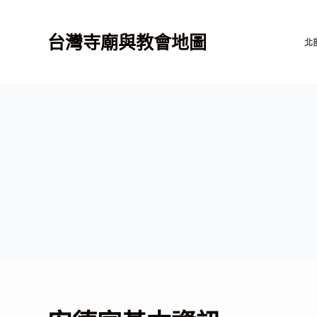
跳
至
台灣寺廟與教會地圖
北
主
要
內
容