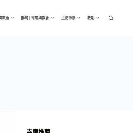
廟與教會
離島 | 寺廟與教會
主祀神祇
教別
寺廟推薦