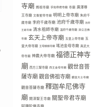
寺廟
廣澤尊
媽祖寺廟
寺廟
孚佑帝君寺廟
明明上帝寺廟
王寺廟
朱府千
文衡聖帝寺廟
池府千歲寺廟
李府千歲寺廟
歲寺廟
池府
清水祖師寺廟
溫府千歲寺廟
濟公活佛
王爺寺廟
玄天上帝寺廟
玉
玉皇上帝寺廟
寺廟
瑤池金母寺廟
皇大帝寺廟
真武大
王母娘娘寺廟
旁
福德正神寺
神農大帝寺廟
帝寺廟
廟
觀世音菩
西方三聖寺廟
西王金母寺廟
薩寺廟
觀音佛祖寺廟
觀音大士寺廟
釋迦牟尼佛寺
觀音菩薩寺廟
廟
關聖帝君寺廟
開漳聖王寺廟
阿彌陀佛寺廟