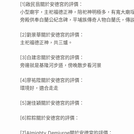
[1]啟民翁關於安德宮的評價：
小型廟宇，主祀福德正神，陪祀神明極多，有寬大廟
旁殿供奉白蘭公紀念碑，平埔族傳奇人物白蘭氏，傳
[2]劉景華關於安德宮的評價：
主祀福德正神，共三爐。
[3]白建忠關於安德宮的評價：
旁邊就是基隆河步道，傍晚散步看河景
[4]廖祐陞關於安德宮的評價：
環境好，適合走走
[5]謝佳穎關於安德宮的評價：
[6]粽粽關於安德宮的評價：
[7]Almighty Demiurge關於安德宮的評價：