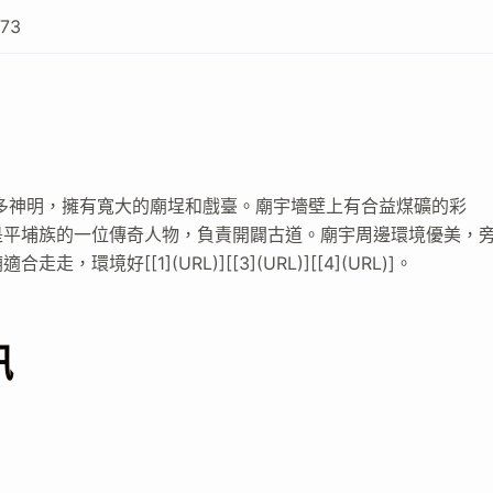
873
多神明，擁有寬大的廟埕和戲臺。廟宇墻壁上有合益煤礦的彩
是平埔族的一位傳奇人物，負責開闢古道。廟宇周邊環境優美，
好[[1](URL)][[3](URL)][[4](URL)]。
訊