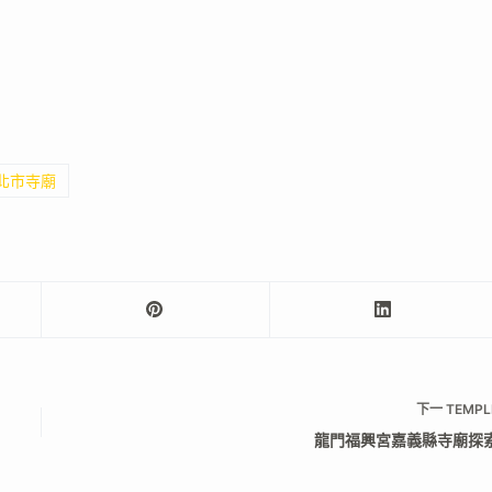
新北市寺廟
下一
TEMPL
龍門福興宮嘉義縣寺廟探