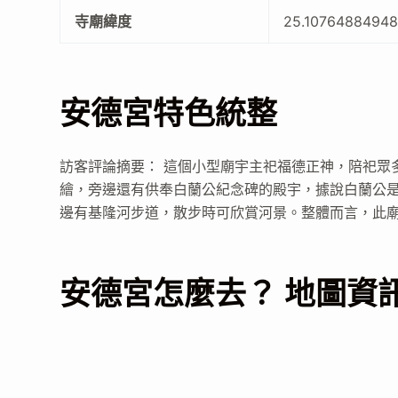
寺廟緯度
25.1076488494
安德宮特色統整
訪客評論摘要： 這個小型廟宇主祀福德正神，陪祀眾
繪，旁邊還有供奉白蘭公紀念碑的殿宇，據說白蘭公
邊有基隆河步道，散步時可欣賞河景。整體而言，此廟適合走走，環境
安德宮怎麼去？ 地圖資