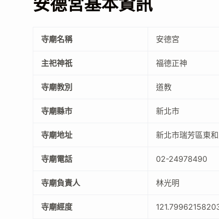
安德宮基本資訊
寺廟名稱
安德宮
主祀神祇
福德正神
寺廟教別
道教
寺廟縣市
新北市
寺廟地址
新北市瑞芳區東和
寺廟電話
02-24978490
寺廟負責人
林光明
寺廟經度
121.7996215820