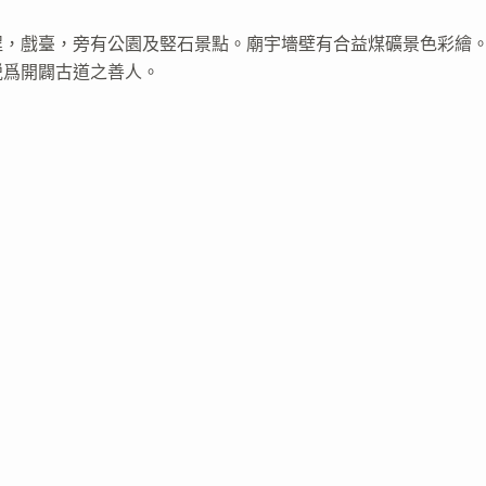
埕，戲臺，旁有公園及竪石景點。廟宇墻壁有合益煤礦景色彩繪
説爲開闢古道之善人。