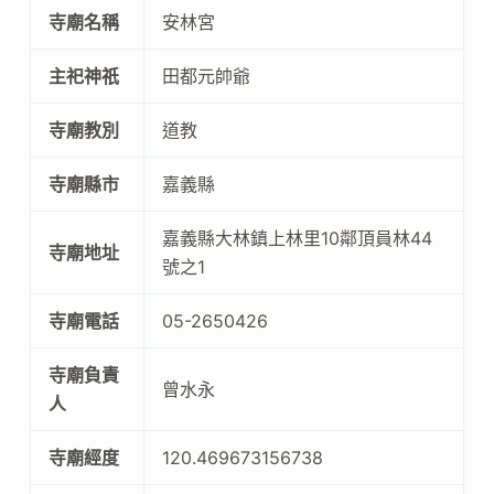
寺廟名稱
安林宮
主祀神祇
田都元帥爺
寺廟教別
道教
寺廟縣市
嘉義縣
嘉義縣大林鎮上林里10鄰頂員林44
寺廟地址
號之1
寺廟電話
05-2650426
寺廟負責
曾水永
人
寺廟經度
120.469673156738