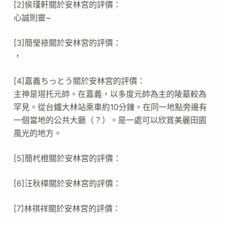
[2]侯瑾軒關於安林宮的評價：
心誠則靈~
[3]簡瑩祿關於安林宮的評價：
，
[4]嘉義ちっとう關於安林宮的評價：
主神是塔托元帥。在嘉義，以多度元帥為主的陵墓較為
罕見。從台鐵大林站乘車約10分鐘。在同一地點旁邊有
一個當地的公共大廳（？）。是一處可以欣賞美麗田園
風光的地方。
[5]簡杙橙關於安林宮的評價：
[6]汪秋樺關於安林宮的評價：
[7]林祺祥關於安林宮的評價：