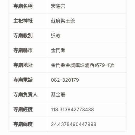
寺廟名稱
宏德宮
主祀神祇
蘇府梁王爺
寺廟教別
道教
寺廟縣市
金門縣
寺廟地址
金門縣金城鎮珠浦西路79-1號
寺廟電話
082-320179
寺廟負責人
蔡金珊
寺廟經度
118.313842773438
寺廟緯度
24.4378490447998