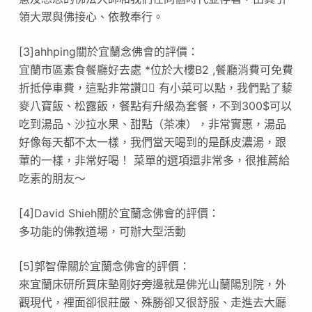
領大眾與佛接心、依教奉行。
[3]ahhping關於宜蘭念佛會的評價：
宜蘭市區素食餐廳好去處 *位於大樓B2 ,餐廳消費可免費
折抵停車費，這點非常讚👍🏻 有小菜可以點，我們點了藜
麥八寶飯、松露飯，餐點有升級為套餐，不到300$可以
吃到湯品、沙拉水果、甜點（茶凍），非常實惠，湯品
好像每天都不太一樣，我們當天喝到的是酥皮濃湯，跟
葷的一樣，非常好喝！ 菜單的選項還非常多，很推薦給
吃素的朋友～
[4]David Shieh關於宜蘭念佛會的評價：
多功能的佛教道場，可辦大型活動
[5]郭智偉關於宜蘭念佛會的評價：
來宜蘭床研所買床墊剛好旁邊就是佛光山蘭陽別院，外
觀現代，裡面卻很莊嚴、殊勝卻又很舒服、走進去大廳