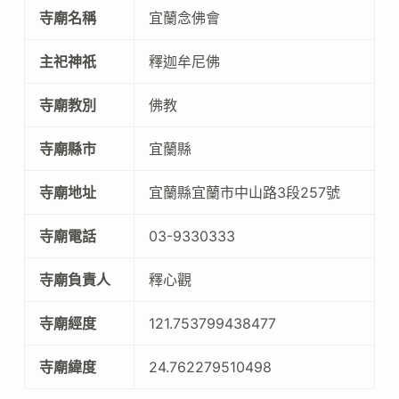
寺廟名稱
宜蘭念佛會
主祀神祇
釋迦牟尼佛
寺廟教別
佛教
寺廟縣市
宜蘭縣
寺廟地址
宜蘭縣宜蘭市中山路3段257號
寺廟電話
03-9330333
寺廟負責人
釋心觀
寺廟經度
121.753799438477
寺廟緯度
24.762279510498