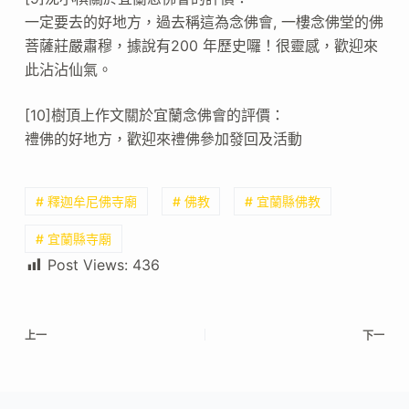
一定要去的好地方，過去稱這為念佛會, 一樓念佛堂的佛
菩薩莊嚴肅穆，據說有200 年歷史囉！很靈感，歡迎來
此沾沾仙氣。
[10]樹頂上作文關於宜蘭念佛會的評價：
禮佛的好地方，歡迎來禮佛參加發回及活動
# 釋迦牟尼佛寺廟
# 佛教
# 宜蘭縣佛教
# 宜蘭縣寺廟
Post Views:
436
上一
下一