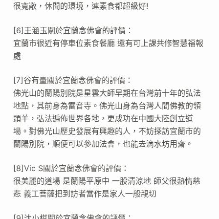
很寬敞，休閒的環境，連素食都超級好!
[6]王涵玉關於宜蘭念佛會的評價：
宜蘭市很近有停車位素食餐廳 還有可上課共修智慧福報
處
[7]谷有量關於宜蘭念佛會的評價：
佛光山的蘭陽別院是星雲大師早期在台灣前十年的弘法
地點，其前身為雷音寺。佛光山身為台灣人間佛教的領
頭羊，弘法遍佈世界各地，更成功在中國大陸創立道
場。對佛光山歷史發展有興趣的人，不妨探訪宜蘭市的
蘭陽別院，順便可以參加法會，也能去滴水坊用齋。
[8]Vic S關於宜蘭念佛會的評價：
很美麗的道場 是蘭陽平原中 一股清涼地 師父很熱情慈
悲 義工菩薩把到訪者當作是家人一般親切
[9]沈小棋關於宜蘭念佛會的評價：