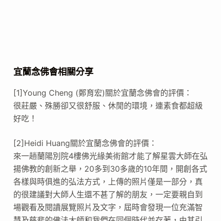
宜蘭念佛會相關分享
[1]Young Cheng (鄭育宏)關於宜蘭念佛會的評價：
很莊嚴、殊勝卻又很舒服、休閒的環境，連素食都超級
好吃！
[2]Heidi Huang關於宜蘭念佛會的評價：
來一趟蘭陽別院4樓佛光緣美術館才能了解星雲大師在弘
揚佛教的創新之舉，20多到30多歲的10年間，開創各式
各樣與時俱進的弘法方式，上傳的照片僅是一部分，真
的很建議對大師人生還不甚了解的朋友，一定要親自到
場觀看及閱讀展覽照片及文字，屆時會發現一位充滿智
慧及慈悲的佛法大師和我們在同個時代並存著，由其引