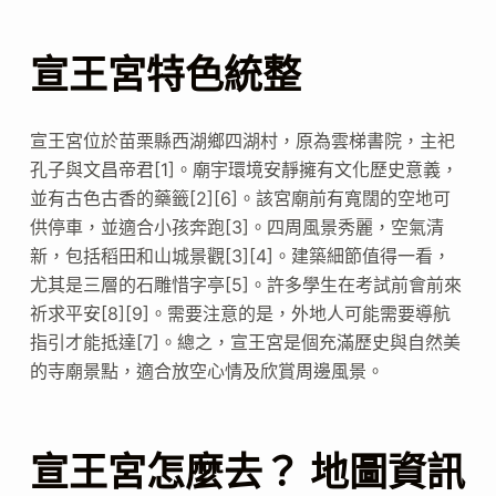
宣王宮特色統整
宣王宮位於苗栗縣西湖鄉四湖村，原為雲梯書院，主祀
孔子與文昌帝君[1]。廟宇環境安靜擁有文化歷史意義，
並有古色古香的藥籤[2][6]。該宮廟前有寬闊的空地可
供停車，並適合小孩奔跑[3]。四周風景秀麗，空氣清
新，包括稻田和山城景觀[3][4]。建築細節值得一看，
尤其是三層的石雕惜字亭[5]。許多學生在考試前會前來
祈求平安[8][9]。需要注意的是，外地人可能需要導航
指引才能抵達[7]。總之，宣王宮是個充滿歷史與自然美
的寺廟景點，適合放空心情及欣賞周邊風景。
宣王宮怎麼去？ 地圖資訊