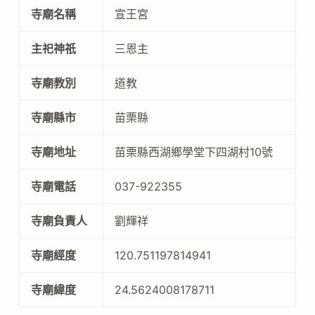
寺廟名稱
宣王宮
主祀神祇
三恩主
寺廟教別
道教
寺廟縣市
苗栗縣
寺廟地址
苗栗縣西湖鄉學堂下四湖村10號
寺廟電話
037-922355
寺廟負責人
劉輝祥
寺廟經度
120.751197814941
寺廟緯度
24.5624008178711