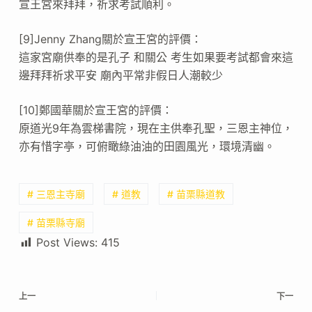
宣王宮來拜拜，祈求考試順利。
[9]Jenny Zhang關於宣王宮的評價：
這家宮廟供奉的是孔子 和關公 考生如果要考試都會來這
邊拜拜祈求平安 廟內平常非假日人潮較少
[10]鄭國華關於宣王宮的評價：
原道光9年為雲梯書院，現在主供奉孔聖，三恩主神位，
亦有惜字亭，可俯瞰綠油油的田園風光，環境清幽。
# 三恩主寺廟
# 道教
# 苗栗縣道教
# 苗栗縣寺廟
Post Views:
415
上一
下一