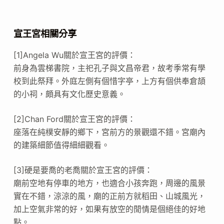
宣王宮相關分享
[1]Angela Wu關於宣王宮的評價：
前身為雲梯書院，主祀孔子與文昌帝君，故考季常有學
校到此祭拜。外庭左側有個惜字亭，上方有個供奉倉頡
的小祠，頗具有文化歷史意義。
[2]Chan Ford關於宣王宮的評價：
座落在純樸安靜的鄉下，宮前方的景觀還不錯。宮廟內
的建築細節值得細細觀看。
[3]硬是要喬的老喬關於宣王宮的評價：
廟前空地有停車的地方，也適合小孩奔跑，周邊的風景
實在不錯，涼涼的風，廟的正前方就稻田、山城風光，
加上空氣非常的好，如果有放空的閒情是個絕佳的好地
點。