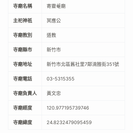
寺廟名稱
寄靈菴廟
主祀神祇
冥應公
寺廟教別
道教
寺廟縣市
新竹市
寺廟地址
新竹市北區舊社里7鄰湳雅街351號
寺廟電話
03-5315355
寺廟負責人
黃文忠
寺廟經度
120.977195739746
寺廟緯度
24.8232479095459