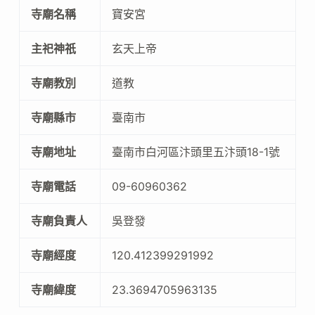
寺廟名稱
寶安宮
主祀神祇
玄天上帝
寺廟教別
道教
寺廟縣市
臺南市
寺廟地址
臺南市白河區汴頭里五汴頭18-1號
寺廟電話
09-60960362
寺廟負責人
吳登發
寺廟經度
120.412399291992
寺廟緯度
23.3694705963135