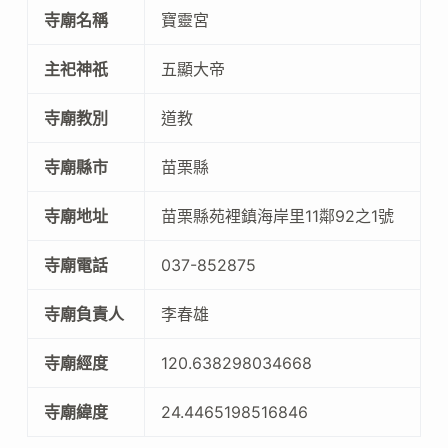
寺廟名稱
寶靈宮
主祀神祇
五顯大帝
寺廟教別
道教
寺廟縣市
苗栗縣
寺廟地址
苗栗縣苑裡鎮海岸里11鄰92之1號
寺廟電話
037-852875
寺廟負責人
李春雄
寺廟經度
120.638298034668
寺廟緯度
24.4465198516846