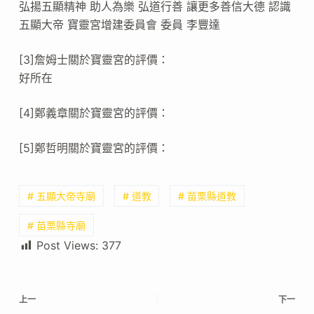
弘揚五顯精神 助人為樂 弘道行善 讓更多善信大德 認識
五顯大帝 寶靈宮增建委員會 委員 李豐達
[3]詹姆士關於寶靈宮的評價：
好所在
[4]鄭義章關於寶靈宮的評價：
[5]鄭哲明關於寶靈宮的評價：
# 五顯大帝寺廟
# 道教
# 苗栗縣道教
# 苗栗縣寺廟
Post Views:
377
上一
下一