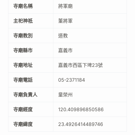
寺廟名稱
將軍廟
主祀神祇
董將軍
寺廟教別
道教
寺廟縣市
嘉義市
寺廟地址
嘉義市西區下埤23號
寺廟電話
05-2371184
寺廟負責人
童榮州
寺廟經度
120.409896850586
寺廟緯度
23.4926414489746