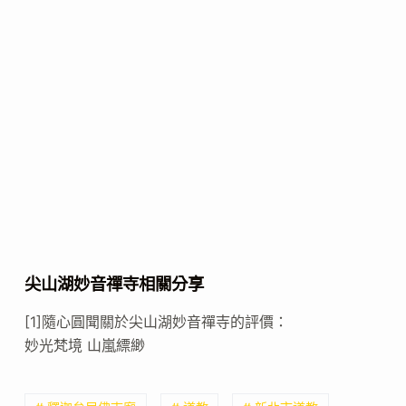
尖山湖妙音禪寺相關分享
[1]隨心圓聞關於尖山湖妙音禪寺的評價：
妙光梵境 山嵐縹緲