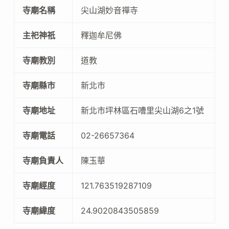
寺廟名稱
尖山湖妙音禪寺
主祀神祇
釋迦牟尼佛
寺廟教別
道教
寺廟縣市
新北市
寺廟地址
新北市坪林區石嘈里尖山湖6之1號
寺廟電話
02-26657364
寺廟負責人
陳玉華
寺廟經度
121.763519287109
寺廟緯度
24.9020843505859