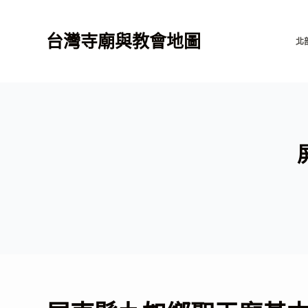
跳
至
台灣寺廟與教會地圖
北
主
要
內
容