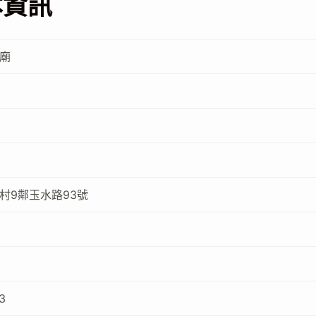
本資訊
廟
村9鄰玉水路93號
3