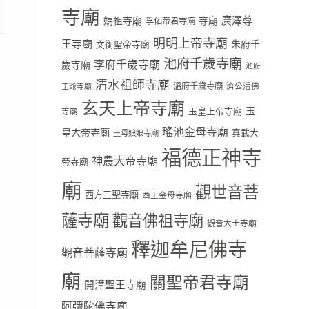
寺廟
廣澤尊
媽祖寺廟
寺廟
孚佑帝君寺廟
明明上帝寺廟
王寺廟
朱府千
文衡聖帝寺廟
池府千歲寺廟
李府千歲寺廟
歲寺廟
池府
清水祖師寺廟
溫府千歲寺廟
濟公活佛
王爺寺廟
玄天上帝寺廟
玉
玉皇上帝寺廟
寺廟
瑤池金母寺廟
皇大帝寺廟
真武大
王母娘娘寺廟
福德正神寺
神農大帝寺廟
帝寺廟
廟
觀世音菩
西方三聖寺廟
西王金母寺廟
薩寺廟
觀音佛祖寺廟
觀音大士寺廟
釋迦牟尼佛寺
觀音菩薩寺廟
廟
關聖帝君寺廟
開漳聖王寺廟
阿彌陀佛寺廟