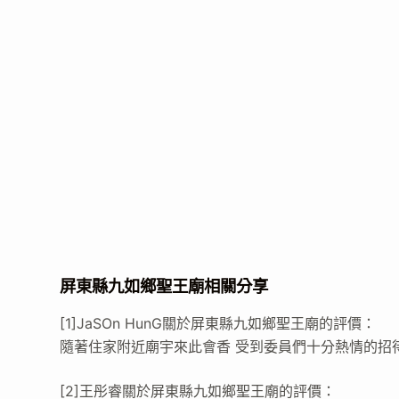
屏東縣九如鄉聖王廟相關分享
[1]JaSOn HunG關於屏東縣九如鄉聖王廟的評價：
隨著住家附近廟宇來此會香 受到委員們十分熱情的招待
[2]王彤睿關於屏東縣九如鄉聖王廟的評價：