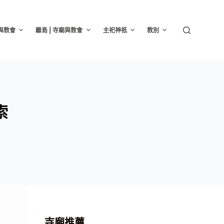
廟與教會
離島 | 寺廟與教會
主祀神祇
教別
索
寺廟推薦