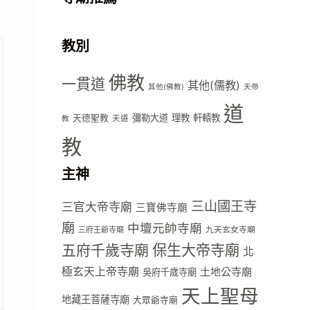
教別
佛教
一貫道
其他(儒教)
其他(佛教)
天帝
道
彌勒大道
理教
軒轅教
天德聖教
天道
教
教
主神
三山國王寺
三官大帝寺廟
三寶佛寺廟
廟
中壇元帥寺廟
九天玄女寺廟
三府王爺寺廟
五府千歲寺廟
保生大帝寺廟
北
極玄天上帝寺廟
土地公寺廟
吳府千歲寺廟
天上聖母
地藏王菩薩寺廟
大眾爺寺廟