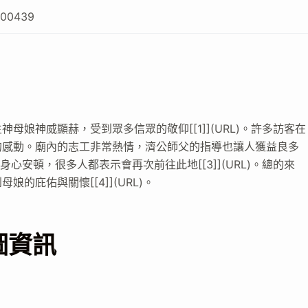
700439
娘神威顯赫，受到眾多信眾的敬仰[[1]](URL)。許多訪客在
的感動。廟內的志工非常熱情，濟公師父的指導也讓人獲益良多
人身心安頓，很多人都表示會再次前往此地[[3]](URL)。總的來
庇佑與關懷[[4]](URL)。
圖資訊