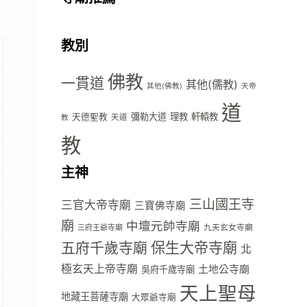
教別
佛教
一貫道
其他(儒教)
其他(佛教)
天帝
道
彌勒大道
理教
軒轅教
天德聖教
天道
教
教
主神
三山國王寺
三官大帝寺廟
三寶佛寺廟
廟
中壇元帥寺廟
九天玄女寺廟
三府王爺寺廟
五府千歲寺廟
保生大帝寺廟
北
極玄天上帝寺廟
土地公寺廟
吳府千歲寺廟
天上聖母
地藏王菩薩寺廟
大眾爺寺廟