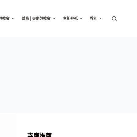
廟與教會
離島 | 寺廟與教會
主祀神祇
教別
寺廟推薦