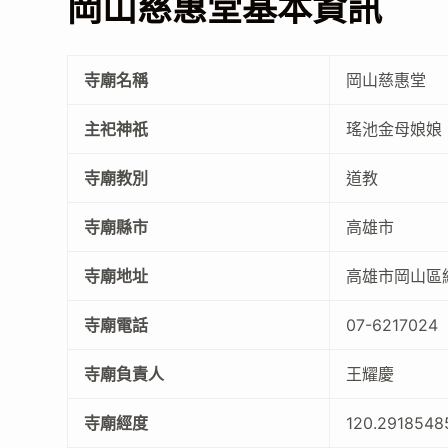
岡山慈惠堂基本資訊
寺廟名稱
岡山慈惠堂
主祀神祇
瑤池金母娘娘
寺廟教別
道教
寺廟縣市
高雄市
寺廟地址
高雄市岡山區維
寺廟電話
07-6217024
寺廟負責人
王耀慶
寺廟經度
120.2918548