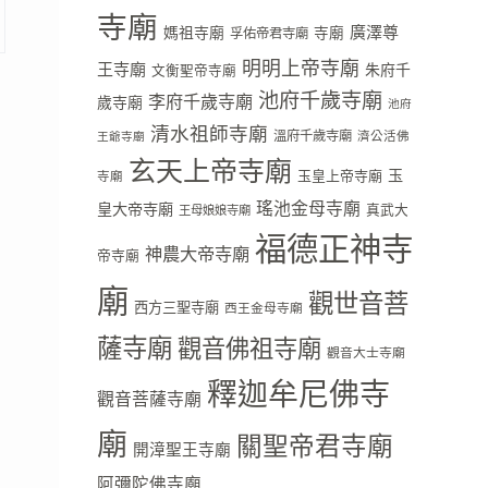
寺廟
廣澤尊
媽祖寺廟
寺廟
孚佑帝君寺廟
明明上帝寺廟
王寺廟
朱府千
文衡聖帝寺廟
池府千歲寺廟
李府千歲寺廟
歲寺廟
池府
清水祖師寺廟
溫府千歲寺廟
濟公活佛
王爺寺廟
玄天上帝寺廟
玉
玉皇上帝寺廟
寺廟
瑤池金母寺廟
皇大帝寺廟
真武大
王母娘娘寺廟
福德正神寺
神農大帝寺廟
帝寺廟
廟
觀世音菩
西方三聖寺廟
西王金母寺廟
薩寺廟
觀音佛祖寺廟
觀音大士寺廟
釋迦牟尼佛寺
觀音菩薩寺廟
廟
關聖帝君寺廟
開漳聖王寺廟
阿彌陀佛寺廟