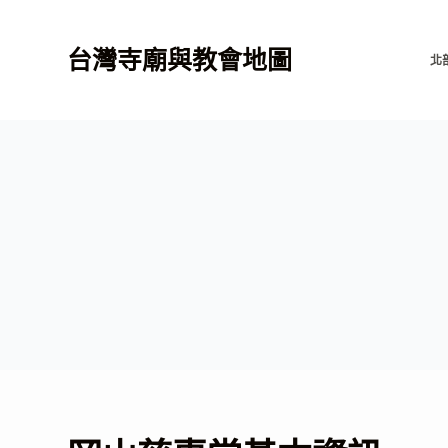
跳
至
台灣寺廟與教會地圖
北
主
要
內
容