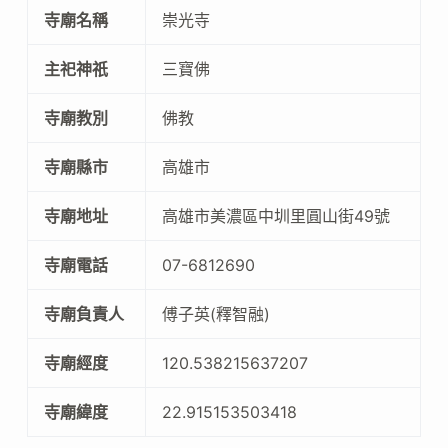
寺廟名稱
崇光寺
主祀神祇
三寶佛
寺廟教別
佛教
寺廟縣市
高雄市
寺廟地址
高雄市美濃區中圳里圓山街49號
寺廟電話
07-6812690
寺廟負責人
傅子英(釋智融)
寺廟經度
120.538215637207
寺廟緯度
22.915153503418