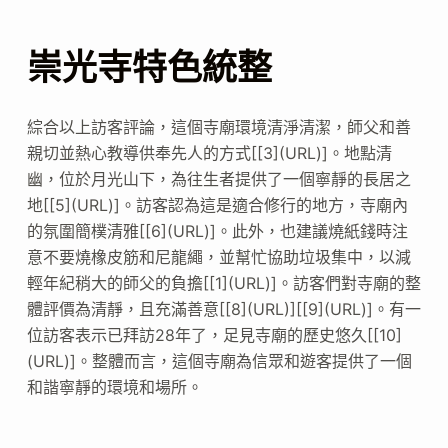
崇光寺特色統整
綜合以上訪客評論，這個寺廟環境清淨清潔，師父和善
親切並熱心教導供奉先人的方式[[3](URL)]。地點清
幽，位於月光山下，為往生者提供了一個寧靜的長居之
地[[5](URL)]。訪客認為這是適合修行的地方，寺廟內
的氛圍簡樸清雅[[6](URL)]。此外，也建議燒紙錢時注
意不要燒橡皮筋和尼龍繩，並幫忙協助垃圾集中，以減
輕年紀稍大的師父的負擔[[1](URL)]。訪客們對寺廟的整
體評價為清靜，且充滿善意[[8](URL)][[9](URL)]。有一
位訪客表示已拜訪28年了，足見寺廟的歷史悠久[[10]
(URL)]。整體而言，這個寺廟為信眾和遊客提供了一個
和諧寧靜的環境和場所。