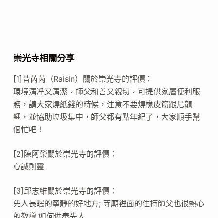
崇光寺相關分享
[1]昔芮芮（Raisin）關於崇光寺的評價：
環境清淨又清潔，師父和善又親切，可提供家屬便利服
務，請大家燒紙錢的時候，注意不要燒橡皮筋跟尼龍
繩，並協助垃圾集中，師父都有點年紀了，大家順手幫
個忙吧！
[2]陳阿榮關於崇光寺的評價：
心誠則靈
[3]邱志維關於崇光寺的評價：
先人長眠的寧靜的好地方; 寺廟裡面的住持師父也很熱心
的教導,如何供奉先人.