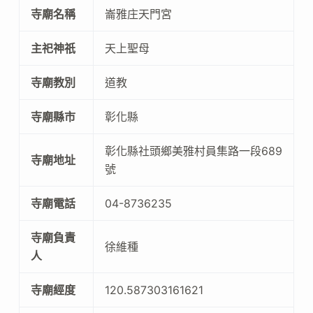
寺廟名稱
崙雅庄天門宮
主祀神祇
天上聖母
寺廟教別
道教
寺廟縣市
彰化縣
彰化縣社頭鄉美雅村員集路一段689
寺廟地址
號
寺廟電話
04-8736235
寺廟負責
徐維種
人
寺廟經度
120.587303161621