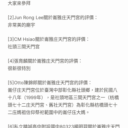
大家來參拜
[2]Jun Rong Lee關於崙雅庄天門宮的評價：
非常美的廟宇
[3]CM Hsiao關於崙雅庄天門宮的評價：
社頭三間天門宮
[4]張育麟關於崙雅庄天門宮的評價：
很新很特別
[5]Otto陳錦郎關於崙雅庄天門宮的評價：
崙仔庄天門宮位於臺灣中部彰化縣社頭鄉，建於民國八
十八年（1999年），是社頭地區三間天門宮之一（枋橋
頭七十二庄天門宮、舊社天門宮）為彰化縣枋橋頭七十
二庒媽祖信仰祭祀範圍中的崙仔庒大媽。
[6]私立精誠高中附設國中80323楊明羿關於崙雅庄天門