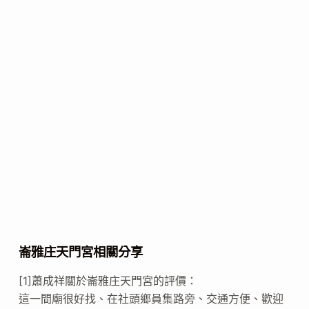
崙雅庄天門宮相關分享
[1]蕭成祥關於崙雅庄天門宮的評價：
這一間廟很好找、在社頭鄉員集路旁、交通方便、歡迎