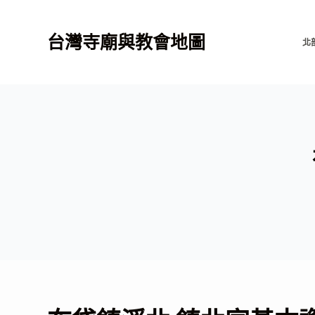
跳
至
台灣寺廟與教會地圖
北
主
要
內
容