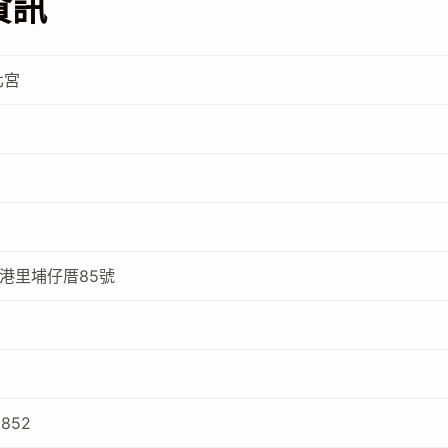
資訊
北宮
港里埔仔厝85號
2852