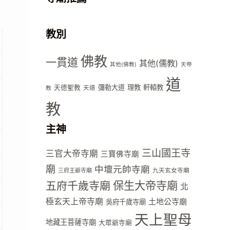
教別
佛教
一貫道
其他(儒教)
其他(佛教)
天帝
道
彌勒大道
理教
軒轅教
天德聖教
天道
教
教
主神
三山國王寺
三官大帝寺廟
三寶佛寺廟
廟
中壇元帥寺廟
九天玄女寺廟
三府王爺寺廟
五府千歲寺廟
保生大帝寺廟
北
極玄天上帝寺廟
土地公寺廟
吳府千歲寺廟
天上聖母
地藏王菩薩寺廟
大眾爺寺廟