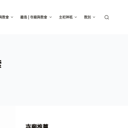
廟與教會
離島 | 寺廟與教會
主祀神祇
教別
索
寺廟推薦