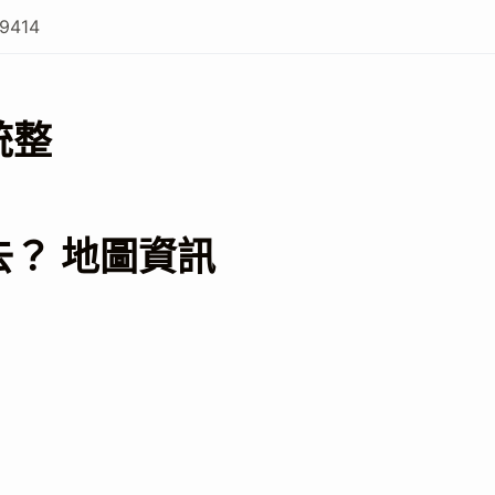
9414
統整
去？ 地圖資訊