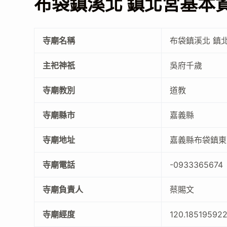
布袋鎮溪北 鎮北宮基本
寺廟名稱
布袋鎮溪北 鎮
主祀神祇
吳府千歲
寺廟教別
道教
寺廟縣市
嘉義縣
寺廟地址
嘉義縣布袋鎮東
寺廟電話
-0933365674
寺廟負責人
蔡賜文
寺廟經度
120.18519592