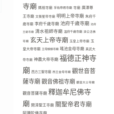
寺廟
廣澤尊
媽祖寺廟
寺廟
孚佑帝君寺廟
明明上帝寺廟
王寺廟
朱府千
文衡聖帝寺廟
池府千歲寺廟
李府千歲寺廟
歲寺廟
池府
清水祖師寺廟
溫府千歲寺廟
濟公活佛
王爺寺廟
玄天上帝寺廟
玉
玉皇上帝寺廟
寺廟
瑤池金母寺廟
皇大帝寺廟
真武大
王母娘娘寺廟
福德正神寺
神農大帝寺廟
帝寺廟
廟
觀世音菩
西方三聖寺廟
西王金母寺廟
薩寺廟
觀音佛祖寺廟
觀音大士寺廟
釋迦牟尼佛寺
觀音菩薩寺廟
廟
關聖帝君寺廟
開漳聖王寺廟
阿彌陀佛寺廟