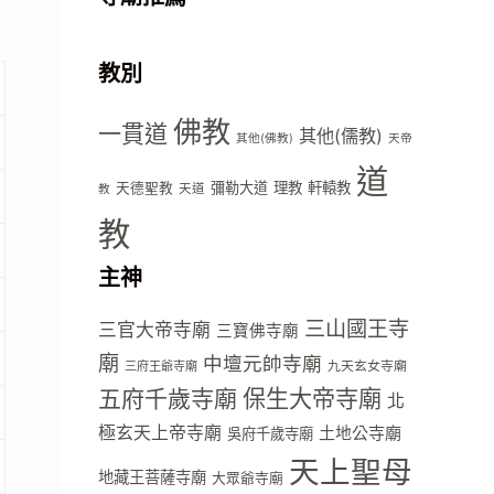
教別
佛教
一貫道
其他(儒教)
其他(佛教)
天帝
道
彌勒大道
理教
軒轅教
天德聖教
天道
教
教
主神
三山國王寺
三官大帝寺廟
三寶佛寺廟
廟
中壇元帥寺廟
九天玄女寺廟
三府王爺寺廟
五府千歲寺廟
保生大帝寺廟
北
極玄天上帝寺廟
土地公寺廟
吳府千歲寺廟
天上聖母
地藏王菩薩寺廟
大眾爺寺廟