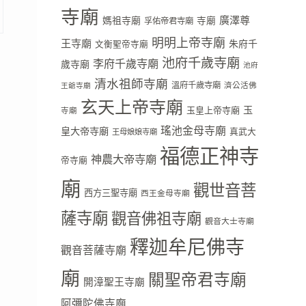
寺廟
廣澤尊
媽祖寺廟
寺廟
孚佑帝君寺廟
明明上帝寺廟
王寺廟
朱府千
文衡聖帝寺廟
池府千歲寺廟
李府千歲寺廟
歲寺廟
池府
清水祖師寺廟
溫府千歲寺廟
濟公活佛
王爺寺廟
玄天上帝寺廟
玉
玉皇上帝寺廟
寺廟
瑤池金母寺廟
皇大帝寺廟
真武大
王母娘娘寺廟
福德正神寺
神農大帝寺廟
帝寺廟
廟
觀世音菩
西方三聖寺廟
西王金母寺廟
薩寺廟
觀音佛祖寺廟
觀音大士寺廟
釋迦牟尼佛寺
觀音菩薩寺廟
廟
關聖帝君寺廟
開漳聖王寺廟
阿彌陀佛寺廟