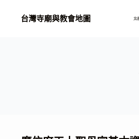
跳
至
台灣寺廟與教會地圖
北
主
要
內
容