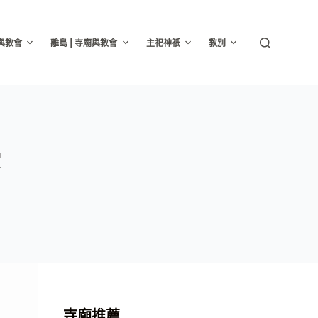
廟與教會
離島 | 寺廟與教會
主祀神祇
教別
索
寺廟推薦