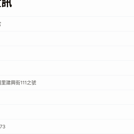
資訊
宮
里建興街111之號
773