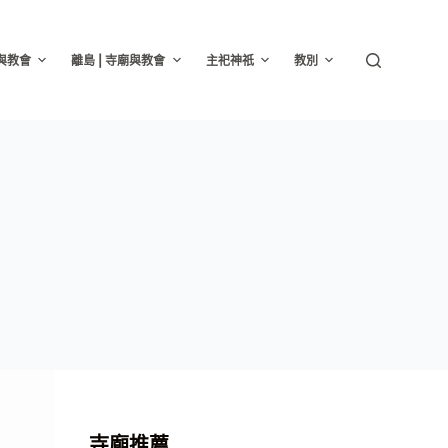
廟與教會
離島 | 寺廟與教會
主祀神祇
教別
寺廟推薦