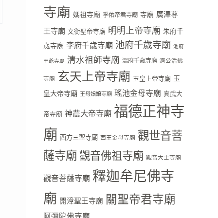
寺廟
廣澤尊
媽祖寺廟
寺廟
孚佑帝君寺廟
明明上帝寺廟
王寺廟
朱府千
文衡聖帝寺廟
池府千歲寺廟
李府千歲寺廟
歲寺廟
池府
清水祖師寺廟
溫府千歲寺廟
濟公活佛
王爺寺廟
玄天上帝寺廟
玉
玉皇上帝寺廟
寺廟
瑤池金母寺廟
皇大帝寺廟
真武大
王母娘娘寺廟
福德正神寺
神農大帝寺廟
帝寺廟
廟
觀世音菩
西方三聖寺廟
西王金母寺廟
薩寺廟
觀音佛祖寺廟
觀音大士寺廟
釋迦牟尼佛寺
觀音菩薩寺廟
廟
關聖帝君寺廟
開漳聖王寺廟
阿彌陀佛寺廟