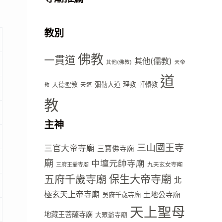
教別
佛教
一貫道
其他(儒教)
其他(佛教)
天帝
道
彌勒大道
理教
軒轅教
天德聖教
天道
教
教
主神
三山國王寺
三官大帝寺廟
三寶佛寺廟
廟
中壇元帥寺廟
九天玄女寺廟
三府王爺寺廟
五府千歲寺廟
保生大帝寺廟
北
極玄天上帝寺廟
土地公寺廟
吳府千歲寺廟
天上聖母
地藏王菩薩寺廟
大眾爺寺廟