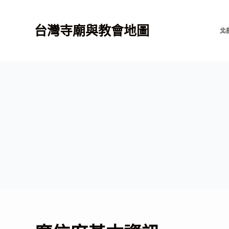
跳
至
台灣寺廟與教會地圖
北
主
要
內
容