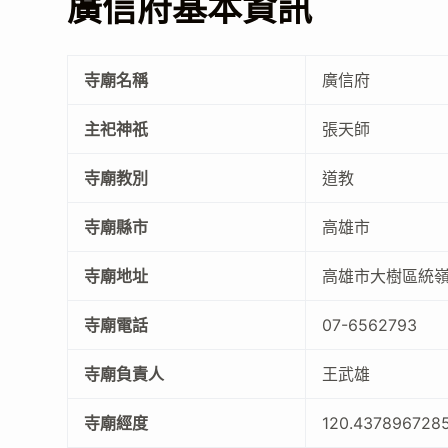
廣信府基本資訊
寺廟名稱
廣信府
主祀神祇
張天師
寺廟教別
道教
寺廟縣市
高雄市
寺廟地址
高雄市大樹區統嶺
寺廟電話
07-6562793
寺廟負責人
王武雄
寺廟經度
120.437896728