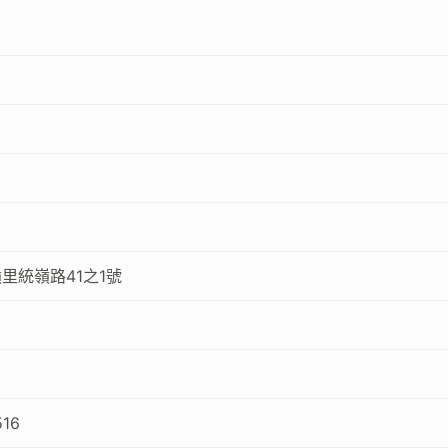
里統嶺路41之1號
516