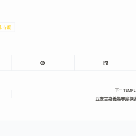
雄市寺廟
下一
TEMPL
武安宮嘉義縣寺廟探