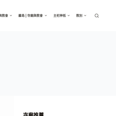
廟與教會
離島 | 寺廟與教會
主祀神祇
教別
寺廟推薦