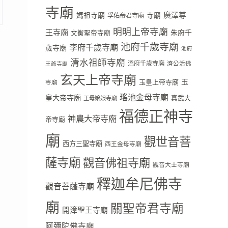
寺廟
廣澤尊
媽祖寺廟
寺廟
孚佑帝君寺廟
明明上帝寺廟
王寺廟
朱府千
文衡聖帝寺廟
池府千歲寺廟
李府千歲寺廟
歲寺廟
池府
清水祖師寺廟
溫府千歲寺廟
濟公活佛
王爺寺廟
玄天上帝寺廟
玉
玉皇上帝寺廟
寺廟
瑤池金母寺廟
皇大帝寺廟
真武大
王母娘娘寺廟
福德正神寺
神農大帝寺廟
帝寺廟
廟
觀世音菩
西方三聖寺廟
西王金母寺廟
薩寺廟
觀音佛祖寺廟
觀音大士寺廟
釋迦牟尼佛寺
觀音菩薩寺廟
廟
關聖帝君寺廟
開漳聖王寺廟
阿彌陀佛寺廟