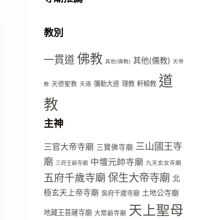
教別
佛教
一貫道
其他(儒教)
其他(佛教)
天帝
道
彌勒大道
理教
軒轅教
天德聖教
天道
教
教
主神
三山國王寺
三官大帝寺廟
三寶佛寺廟
廟
中壇元帥寺廟
九天玄女寺廟
三府王爺寺廟
五府千歲寺廟
保生大帝寺廟
北
極玄天上帝寺廟
土地公寺廟
吳府千歲寺廟
天上聖母
地藏王菩薩寺廟
大眾爺寺廟