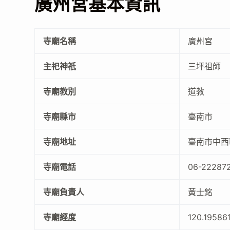
廣州宮基本資訊
寺廟名稱
廣州宮
主祀神祇
三坪祖師
寺廟教別
道教
寺廟縣市
臺南市
寺廟地址
臺南市中西
寺廟電話
06-22287
寺廟負責人
黃士銘
寺廟經度
120.19586