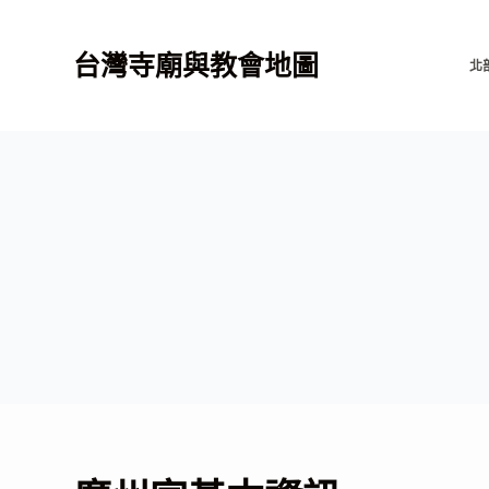
跳
至
台灣寺廟與教會地圖
北
主
要
內
容