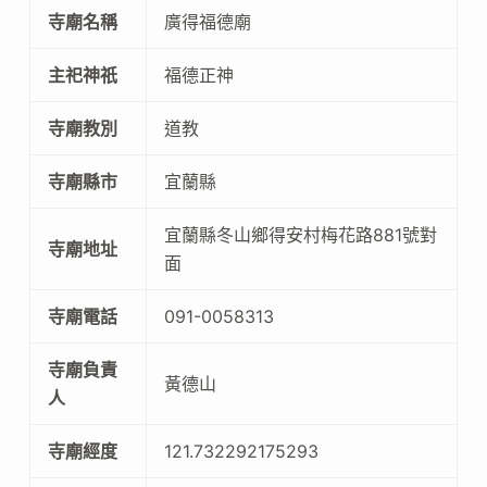
寺廟名稱
廣得福德廟
主祀神祇
福德正神
寺廟教別
道教
寺廟縣市
宜蘭縣
宜蘭縣冬山鄉得安村梅花路881號對
寺廟地址
面
寺廟電話
091-0058313
寺廟負責
黃德山
人
寺廟經度
121.732292175293