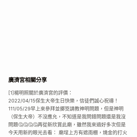
廣濟宮相關分享
[1]楊明照關於廣濟宮的評價：
2022/04/15保生大帝生日快樂，信徒們誠心祝禱！
111/05/29早上來參拜並擲筊請教神明問題，但是神明
（保生大帝）不沒應允，不知道是我問錯問題還是我沒
問題🤔🤔🤔🤔再從新欣賞此廟，雖然我來過好多次但是
今天用新的眼光去看： 廟埕上方有遮雨棚，燒金的打火