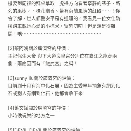
機要到廟裡的拜桌拿取！虎邊方向看著寧靜的巷子、路
旁的果樹，、桂花幽香、帶有荷蘭風情的紅磚⋯⋯！你
會了解，世人都愛安平是有道理的。我看見一位女仕騎
腳踏車載她心愛的小棕犬，絮絮叨叨！但是還是得離
開！唉⋯⋯⋯⋯⋯⋯⋯⋯⋯⋯⋯⋯⋯⋯⋯⋯⋯
[2]蔡阿鴻關於廣濟宮的評價：
主祀保生大帝 與下大道良皇宮分別位在臺江之龍虎兩
側，兩廟因而有「龍虎宮」之稱！
[3]sunny liu關於廣濟宮的評價：
目前到十月有海中化石展，因為主委早年捕魚有網到化
石或别人有網到化石，他都會收下來
[4]葉文斌關於廣濟宮的評價：
小時候玩樂的地方之一
[5]DEVIL DEVIL關於廣濟宮的評價：