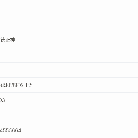
福德正神
鄉和興村6-1號
03
94555664