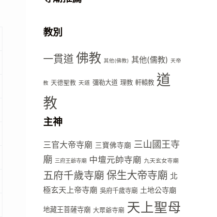
教別
佛教
一貫道
其他(儒教)
其他(佛教)
天帝
道
彌勒大道
理教
軒轅教
天德聖教
天道
教
教
主神
三山國王寺
三官大帝寺廟
三寶佛寺廟
廟
中壇元帥寺廟
九天玄女寺廟
三府王爺寺廟
五府千歲寺廟
保生大帝寺廟
北
極玄天上帝寺廟
土地公寺廟
吳府千歲寺廟
天上聖母
地藏王菩薩寺廟
大眾爺寺廟