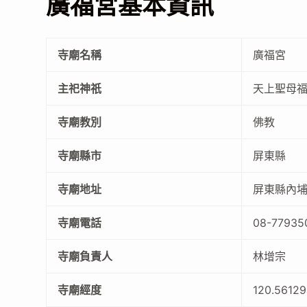
廣福宮基本資訊
寺廟名稱
廣福宮
主祀神祇
天上聖母
寺廟教別
佛教
寺廟縣市
屏東縣
寺廟地址
屏東縣內埔
寺廟電話
08-77935
寺廟負責人
林增宗
寺廟經度
120.5612