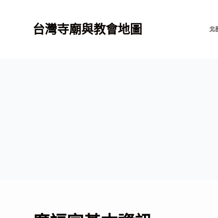
跳
至
台灣寺廟與教會地圖
北
主
要
內
容