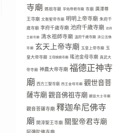
寺廟
廣澤尊
媽祖寺廟
寺廟
孚佑帝君寺廟
明明上帝寺廟
王寺廟
朱府千
文衡聖帝寺廟
池府千歲寺廟
李府千歲寺廟
歲寺廟
池府
清水祖師寺廟
溫府千歲寺廟
濟公活佛
王爺寺廟
玄天上帝寺廟
玉
玉皇上帝寺廟
寺廟
瑤池金母寺廟
皇大帝寺廟
真武大
王母娘娘寺廟
福德正神寺
神農大帝寺廟
帝寺廟
廟
觀世音菩
西方三聖寺廟
西王金母寺廟
薩寺廟
觀音佛祖寺廟
觀音大士寺廟
釋迦牟尼佛寺
觀音菩薩寺廟
廟
關聖帝君寺廟
開漳聖王寺廟
阿彌陀佛寺廟