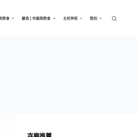
廟與教會
離島 | 寺廟與教會
主祀神祇
教別
寺廟推薦