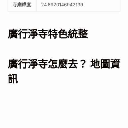
寺廟緯度
24.6920146942139
廣行淨寺特色統整
廣行淨寺怎麼去？ 地圖資
訊