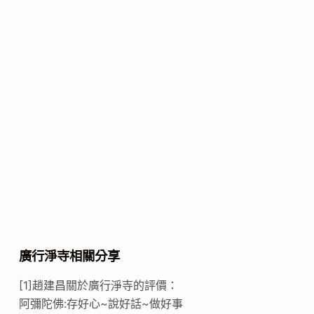
廣行淨寺相關分享
[1]趙建昌關於廣行淨寺的評價：
阿彌陀佛:存好心~說好話~做好事