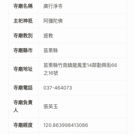
寺廟名稱
廣行淨寺
主祀神祇
阿彌陀佛
寺廟教別
道教
寺廟縣市
苗栗縣
苗栗縣竹南鎮龍鳳里14鄰勤興街66
寺廟地址
之16號
寺廟電話
037-464073
寺廟負責
張英玉
人
寺廟經度
120.863998413086