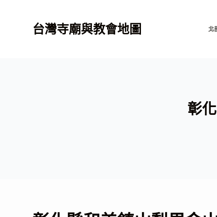
跳
至
台灣寺廟與教會地圖
北
主
要
內
容
彰化