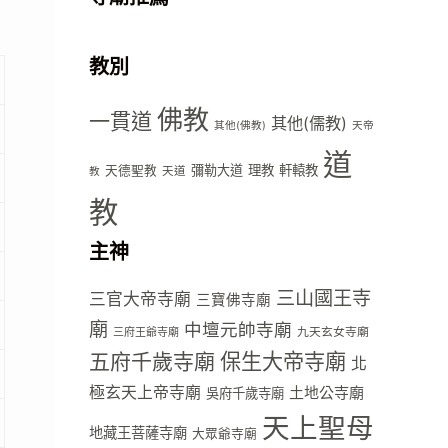
教別
佛教
一貫道
其他(儒教)
其他(佛教)
天帝
道
彌勒大道
理教
軒轅教
天德聖教
天道
教
教
主神
三山國王寺
三官大帝寺廟
三寶佛寺廟
廟
中壇元帥寺廟
九天玄女寺廟
三府王爺寺廟
五府千歲寺廟
保生大帝寺廟
北
極玄天上帝寺廟
土地公寺廟
吳府千歲寺廟
天上聖母
地藏王菩薩寺廟
大眾爺寺廟