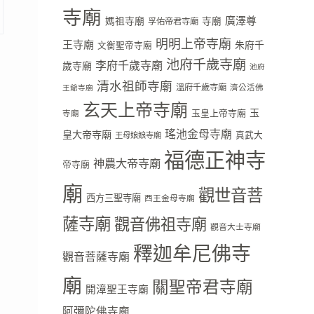
寺廟
廣澤尊
媽祖寺廟
寺廟
孚佑帝君寺廟
明明上帝寺廟
王寺廟
朱府千
文衡聖帝寺廟
池府千歲寺廟
李府千歲寺廟
歲寺廟
池府
清水祖師寺廟
溫府千歲寺廟
濟公活佛
王爺寺廟
玄天上帝寺廟
玉
玉皇上帝寺廟
寺廟
瑤池金母寺廟
皇大帝寺廟
真武大
王母娘娘寺廟
福德正神寺
神農大帝寺廟
帝寺廟
廟
觀世音菩
西方三聖寺廟
西王金母寺廟
薩寺廟
觀音佛祖寺廟
觀音大士寺廟
釋迦牟尼佛寺
觀音菩薩寺廟
廟
關聖帝君寺廟
開漳聖王寺廟
阿彌陀佛寺廟