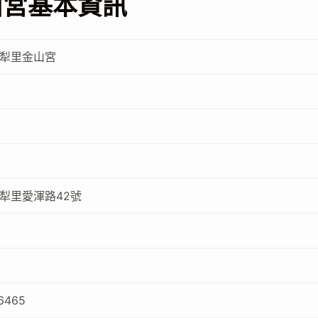
山宮基本資訊
犁里金山宮
犁里愛渾路42號
6465