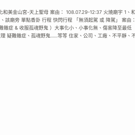
彰化和美金山宮-天上聖母 案由： 108.07.29-12:37 火燒廟宇 1、
示： 1、該廟旁 單點香卦 行程 快閃行程 「無須起駕 或 降駕」 案由
疑難雜症 & 收服孤魂野鬼 ）大事化小、小事化無、傷害降至最低
 疑難雜症、孤魂野鬼......等等 住家、公司、工廠、不平靜、
等