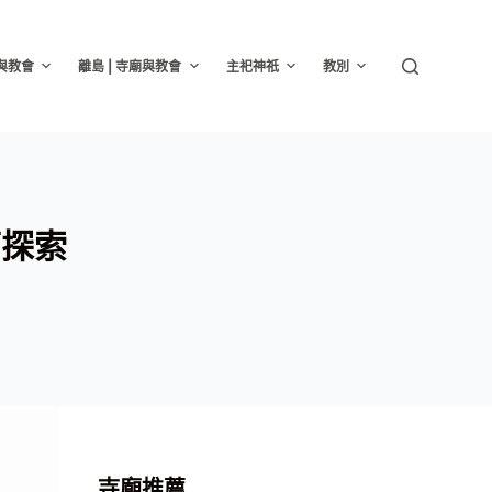
廟與教會
離島 | 寺廟與教會
主祀神祇
教別
廟探索
寺廟推薦