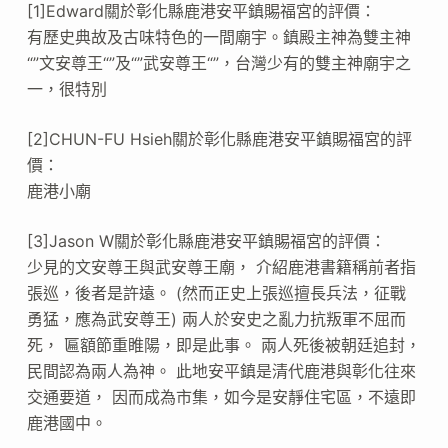
[1]Edward關於彰化縣鹿港安平鎮賜福宮的評價：
有歷史典故及古味特色的一間廟宇。鎮殿主神為雙主神
“”文安尊王“”及“”武安尊王“”，台灣少有的雙主神廟宇之
一，很特別
[2]CHUN-FU Hsieh關於彰化縣鹿港安平鎮賜福宮的評
價：
鹿港小廟
[3]Jason W關於彰化縣鹿港安平鎮賜福宮的評價：
少見的文安尊王與武安尊王廟， 介紹鹿港書籍稱前者指
張巡，後者是許遠。 (然而正史上張巡擅長兵法，征戰
勇猛，應為武安尊王) 兩人於安史之亂力抗叛軍不屈而
死， 匾額節重睢陽，即是此事。 兩人死後被朝廷追封，
民間認為兩人為神。 此地安平鎮是清代鹿港與彰化往來
交通要道， 因而成為市集，如今是安靜住宅區，不遠即
鹿港國中。