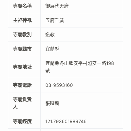
寺廟名稱
御展代天府
主祀神祇
五府千歲
寺廟教別
道教
寺廟縣市
宜蘭縣
宜蘭縣冬山鄉安平村照安一路198
寺廟地址
號
寺廟電話
03-9593160
寺廟負責
張曜麟
人
寺廟經度
121.793601989746