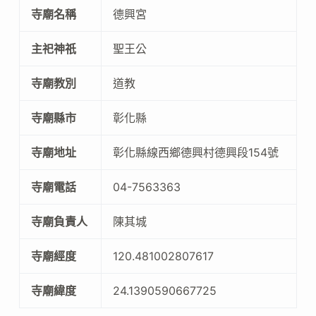
寺廟名稱
德興宮
主祀神祇
聖王公
寺廟教別
道教
寺廟縣市
彰化縣
寺廟地址
彰化縣線西鄉德興村德興段154號
寺廟電話
04-7563363
寺廟負責人
陳其城
寺廟經度
120.481002807617
寺廟緯度
24.1390590667725