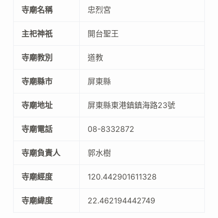
寺廟名稱
忠烈宮
主祀神祇
開台聖王
寺廟教別
道教
寺廟縣市
屏東縣
寺廟地址
屏東縣東港鎮鎮海路23號
寺廟電話
08-8332872
寺廟負責人
郭水樹
寺廟經度
120.442901611328
寺廟緯度
22.462194442749