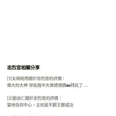
忠烈宮相關分享
[1]太朔昭甩關於忠烈宮的評價：
偉大的大神 保佑我中大樂透頭獎🏡拜託了 …
[2]劉自仁關於忠烈宮的評價：
當地信仰中心，主祀延平郡王鄭成功